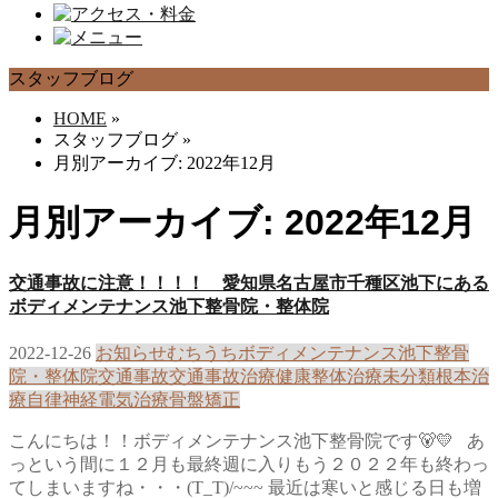
スタッフブログ
HOME
»
スタッフブログ
»
月別アーカイブ: 2022年12月
月別アーカイブ: 2022年12月
交通事故に注意！！！！ 愛知県名古屋市千種区池下にある
ボディメンテナンス池下整骨院・整体院
2022-12-26
お知らせ
むちうち
ボディメンテナンス池下整骨
院・整体院
交通事故
交通事故治療
健康
整体治療
未分類
根本治
療
自律神経
電気治療
骨盤矯正
こんにちは！！ボディメンテナンス池下整骨院です🐻💛 あ
っという間に１２月も最終週に入りもう２０２２年も終わっ
てしまいますね・・・(T_T)/~~~ 最近は寒いと感じる日も増