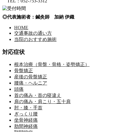
TEL：052-753-3312
◎代表施術者：鍼灸師 加納 伊織
HOME
交通事故の通い方
当院のおすすめ施術
対応症状
根本治療（骨盤・骨格・姿勢矯正）
骨盤矯正
産後の骨盤矯正
腰痛・ヘルニア
頭痛
首の痛み・首の寝違え
肩の痛み・肩こり・五十肩
肘・膝・手首
ぎっくり腰
坐骨神経痛
肋間神経痛