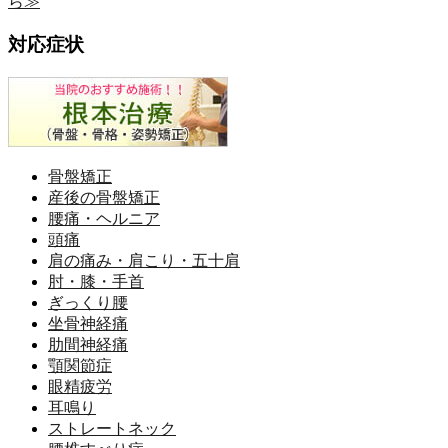
対応症状
骨盤矯正
産後の骨盤矯正
腰痛・ヘルニア
頭痛
肩の痛み・肩こり・五十肩
肘・膝・手首
ぎっくり腰
坐骨神経痛
肋間神経痛
顎関節症
眼精疲労
耳鳴り
ストレートネック