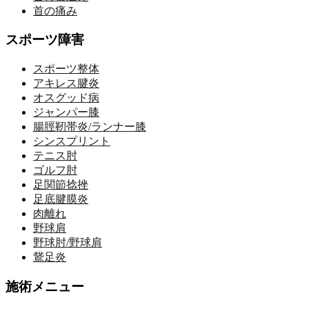
首の痛み
スポーツ障害
スポーツ整体
アキレス腱炎
オスグッド病
ジャンパー膝
腸脛靭帯炎/ランナー膝
シンスプリント
テニス肘
ゴルフ肘
足関節捻挫
足底腱膜炎
肉離れ
野球肩
野球肘/野球肩
鵞足炎
施術メニュー