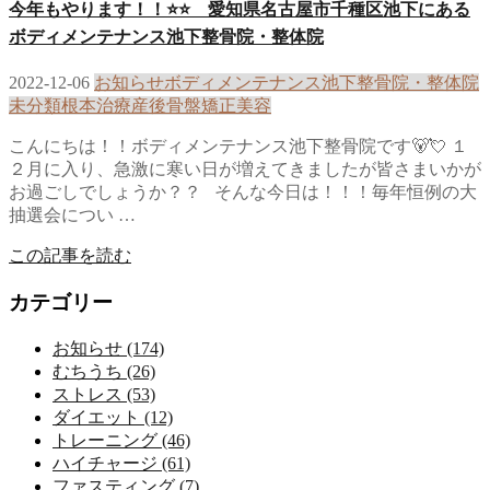
今年もやります！！⭐⭐ 愛知県名古屋市千種区池下にある
ボディメンテナンス池下整骨院・整体院
2022-12-06
お知らせ
ボディメンテナンス池下整骨院・整体院
未分類
根本治療
産後骨盤矯正
美容
こんにちは！！ボディメンテナンス池下整骨院です🐻💘 １
２月に入り、急激に寒い日が増えてきましたが皆さまいかが
お過ごしでしょうか？？ そんな今日は！！！毎年恒例の大
抽選会につい …
この記事を読む
カテゴリー
お知らせ (174)
むちうち (26)
ストレス (53)
ダイエット (12)
トレーニング (46)
ハイチャージ (61)
ファスティング (7)