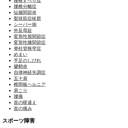
腰椎すべり症
腰椎分離症
仙腸関節炎
梨状筋症候群
シーバー病
外反母趾
変形性股関節症
変形性膝関節症
脊柱管狭窄症
めまい
手足のしびれ
腱鞘炎
自律神経失調症
五十肩
椎間板ヘルニア
肩こり
腰痛
首の寝違え
首の痛み
スポーツ障害