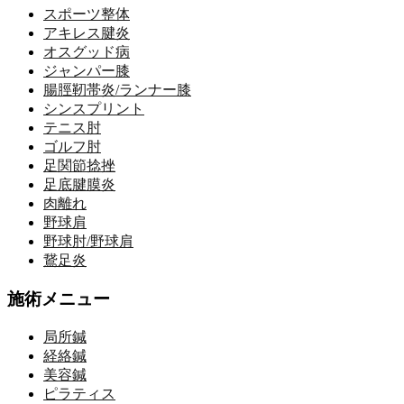
スポーツ整体
アキレス腱炎
オスグッド病
ジャンパー膝
腸脛靭帯炎/ランナー膝
シンスプリント
テニス肘
ゴルフ肘
足関節捻挫
足底腱膜炎
肉離れ
野球肩
野球肘/野球肩
鵞足炎
施術メニュー
局所鍼
経絡鍼
美容鍼
ピラティス