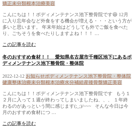
矯正
未分類
根本治療
美容
こんにちは！！ボディメンテナンス池下整骨院です😆 12月
に入り忘年会など外食をする機会が増える・・・という方が
多いと思います。 年末年始はどうしても外でご飯を食べた
り、ごちそうを食べたりしますよね！！！ …
この記事を読む
冬のおすすめ食材！！ 愛知県名古屋市千種区池下にあるボ
ディメンテナンス池下整骨院・整体院
2022-12-12
お知らせ
ボディメンテナンス池下整骨院・整体院
健康
整体治療
未分類
根本治療
水分補給
産後骨盤矯正
美容
こんにちは！！ボディメンテナンス池下整骨院です もう１
２月に入って１週が終わってしまいましたね、、、 １年終
わるのがあっという間に感じます(;_;)/~~~ そんな今日は今
月のおすすめ食材につ …
この記事を読む