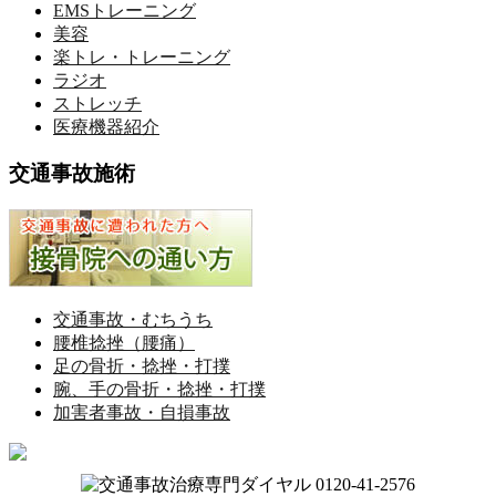
EMSトレーニング
美容
楽トレ・トレーニング
ラジオ
ストレッチ
医療機器紹介
交通事故施術
交通事故・むちうち
腰椎捻挫（腰痛）
足の骨折・捻挫・打撲
腕、手の骨折・捻挫・打撲
加害者事故・自損事故