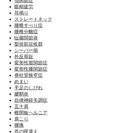
顎関節症
眼精疲労
耳鳴り
ストレートネック
腰椎すべり症
腰椎分離症
仙腸関節炎
梨状筋症候群
シーバー病
外反母趾
変形性股関節症
変形性膝関節症
脊柱管狭窄症
めまい
手足のしびれ
腱鞘炎
自律神経失調症
五十肩
椎間板ヘルニア
肩こり
腰痛
首の寝違え