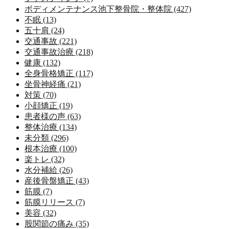
ボディメンテナンス池下整骨院・整体院 (427)
不眠 (13)
五十肩 (24)
交通事故 (221)
交通事故治療 (218)
健康 (132)
全身骨格矯正 (117)
坐骨神経痛 (21)
対策 (70)
小顔矯正 (19)
患者様の声 (63)
整体治療 (134)
未分類 (296)
根本治療 (100)
楽トレ (32)
水分補給 (26)
産後骨盤矯正 (43)
筋膜 (7)
筋膜リリース (7)
美容 (32)
股関節の痛み (35)