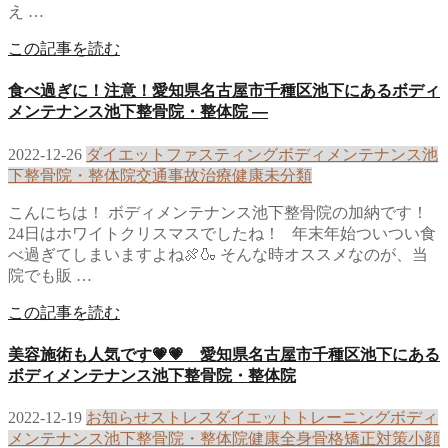
え …
この記事を読む
食べ過ぎに！注意！愛知県名古屋市千種区池下にあるボディ
メンテナンス池下整骨院・整体院 —
2022-12-26
ダイエット
ファスティング
ボディメンテナンス池
下整骨院・整体院
交通事故治療
健康
未分類
こんにちは！ ボディメンテナンス池下整骨院の加納です！
24日はホワイトクリスマスでしたね！ 年末年始ついつい食
べ過ぎてしまいますよね🍖🍶 そんな時オススメなのが、当
院でも販 …
この記事を読む
美容施術も人気です💗💗 愛知県名古屋市千種区池下にある
ボディメンテナンス池下整骨院・整体院
2022-12-19
お知らせ
ストレス
ダイエット
トレーニング
ボディ
メンテナンス池下整骨院・整体院
健康
全身骨格矯正
対策
小顔