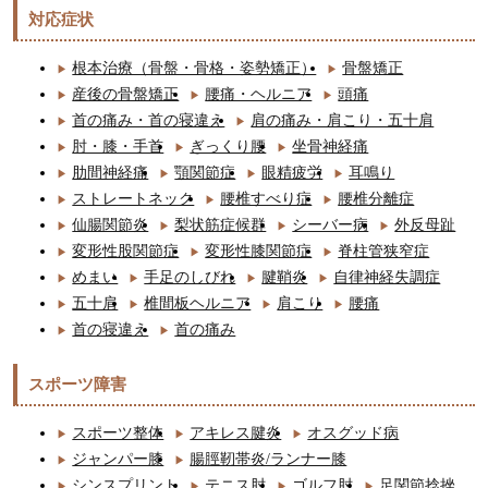
対応症状
根本治療（骨盤・骨格・姿勢矯正）
骨盤矯正
産後の骨盤矯正
腰痛・ヘルニア
頭痛
首の痛み・首の寝違え
肩の痛み・肩こり・五十肩
肘・膝・手首
ぎっくり腰
坐骨神経痛
肋間神経痛
顎関節症
眼精疲労
耳鳴り
ストレートネック
腰椎すべり症
腰椎分離症
仙腸関節炎
梨状筋症候群
シーバー病
外反母趾
変形性股関節症
変形性膝関節症
脊柱管狭窄症
めまい
手足のしびれ
腱鞘炎
自律神経失調症
五十肩
椎間板ヘルニア
肩こり
腰痛
首の寝違え
首の痛み
スポーツ障害
スポーツ整体
アキレス腱炎
オスグッド病
ジャンパー膝
腸脛靭帯炎/ランナー膝
シンスプリント
テニス肘
ゴルフ肘
足関節捻挫