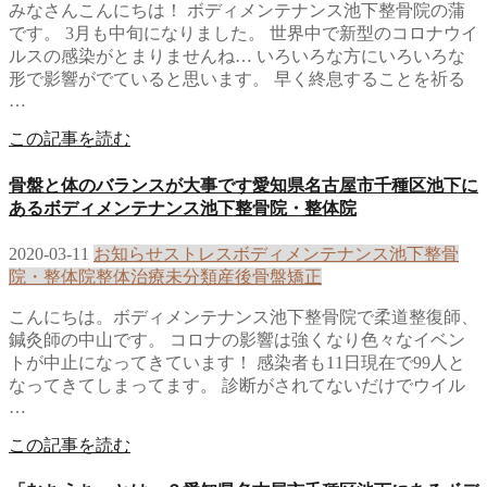
みなさんこんにちは！ ボディメンテナンス池下整骨院の蒲
です。 3月も中旬になりました。 世界中で新型のコロナウイ
ルスの感染がとまりませんね… いろいろな方にいろいろな
形で影響がでていると思います。 早く終息することを祈る
…
この記事を読む
骨盤と体のバランスが大事です愛知県名古屋市千種区池下に
あるボディメンテナンス池下整骨院・整体院
2020-03-11
お知らせ
ストレス
ボディメンテナンス池下整骨
院・整体院
整体治療
未分類
産後骨盤矯正
こんにちは。ボディメンテナンス池下整骨院で柔道整復師、
鍼灸師の中山です。 コロナの影響は強くなり色々なイベン
トが中止になってきています！ 感染者も11日現在で99人と
なってきてしまってます。 診断がされてないだけでウイル
…
この記事を読む