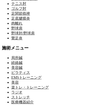
テニス肘
ゴルフ肘
足関節捻挫
足底腱膜炎
肉離れ
野球肩
野球肘/野球肩
鵞足炎
施術メニュー
局所鍼
経絡鍼
美容鍼
ピラティス
EMSトレーニング
美容
楽トレ・トレーニング
ラジオ
ストレッチ
医療機器紹介