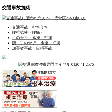
交通事故施術
交通事故・むちうち
腰椎捻挫（腰痛）
足の骨折・捻挫・打撲
腕、手の骨折・捻挫・打撲
加害者事故・自損事故