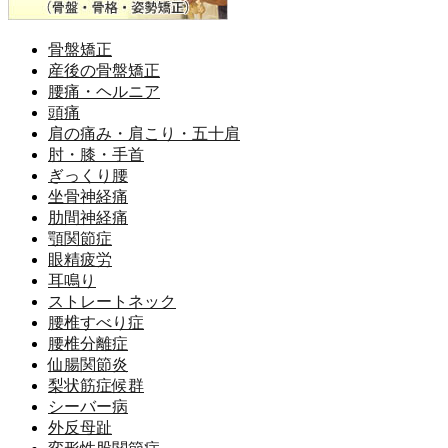
骨盤矯正
産後の骨盤矯正
腰痛・ヘルニア
頭痛
肩の痛み・肩こり・五十肩
肘・膝・手首
ぎっくり腰
坐骨神経痛
肋間神経痛
顎関節症
眼精疲労
耳鳴り
ストレートネック
腰椎すべり症
腰椎分離症
仙腸関節炎
梨状筋症候群
シーバー病
外反母趾