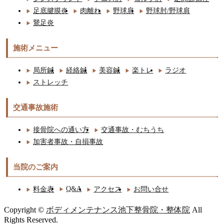
足底腱膜炎
肉離れ
野球肩
野球肘/野球肩
鵞足炎
施術メニュー
局所鍼
経絡鍼
美容鍼
楽トレ
ラジオ
ストレッチ
交通事故施術
接骨院への通い方
交通事故・むちうち
加害者事故・自損事故
当院のご案内
Q&A
料金表
アクセス
お問い合せ
Copyright ©
ボディメンテナンス池下整骨院・整体院
All
Rights Reserved.