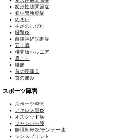
変形性股関節症
変形性膝関節症
脊柱管狭窄症
めまい
手足のしびれ
腱鞘炎
自律神経失調症
五十肩
椎間板ヘルニア
肩こり
腰痛
首の寝違え
首の痛み
スポーツ障害
スポーツ整体
アキレス腱炎
オスグッド病
ジャンパー膝
腸脛靭帯炎/ランナー膝
シンスプリント