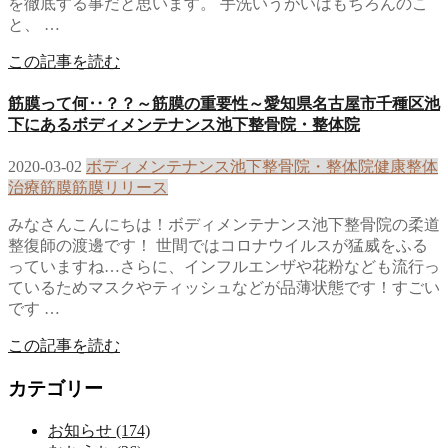
を徹底する事だと思います。 手洗いうがいはもちろんのこ
と、 …
この記事を読む
筋膜って何‥？？～筋膜の重要性～愛知県名古屋市千種区池
下にあるボディメンテナンス池下整骨院・整体院
2020-03-02
ボディメンテナンス池下整骨院・整体院
健康
整体
治療
筋膜
筋膜リリース
みなさんこんにちは！ボディメンテナンス池下整骨院の柔道
整復師の渡邊です！ 世間ではコロナウイルスが猛威をふる
っていますね…さらに、インフルエンザや花粉なども流行っ
ているためマスクやティッシュなどが品薄状態です！すごい
です …
この記事を読む
カテゴリー
お知らせ (174)