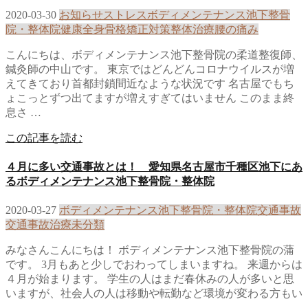
2020-03-30
お知らせ
ストレス
ボディメンテナンス池下整骨
院・整体院
健康
全身骨格矯正
対策
整体治療
腰の痛み
こんにちは、ボディメンテナンス池下整骨院の柔道整復師、
鍼灸師の中山です。 東京ではどんどんコロナウイルスが増
えてきており首都封鎖間近なような状況です 名古屋でもち
ょこっとずつ出てますが増えすぎてはいません このまま終
息さ …
この記事を読む
４月に多い交通事故とは！ 愛知県名古屋市千種区池下にあ
るボディメンテナンス池下整骨院・整体院
2020-03-27
ボディメンテナンス池下整骨院・整体院
交通事故
交通事故治療
未分類
みなさんこんにちは！ ボディメンテナンス池下整骨院の蒲
です。 3月もあと少しでおわってしまいますね。 来週からは
４月が始まります。 学生の人はまだ春休みの人が多いと思
いますが、社会人の人は移動や転勤など環境が変わる方もい
…