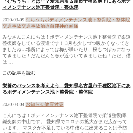
「むちうち」とは‥？愛知県名古屋市千種区池下にあるボデ
ィメンテナンス池下整骨院・整体院
2020-03-09
むちうち
ボディメンテナンス池下整骨院・整体院
交通事故
交通事故治療
自律神経
頭痛
みなさんこんにちは！ボディメンテナンス池下整骨院で柔道
整復師をしている渡邊です！ 3月も少しづつ暖かくなってき
ましたね…場所によっては梅が咲いたり、桜もつぼみになっ
てきました！だんだんと春が近づいてきましたね！ただ、僕
は …
この記事を読む
栄養のバランスを考えよう 愛知県名古屋市千種区池下にあ
るボディメンテナンス池下整骨院・整体院
2020-03-04
お知らせ
健康
対策
こんにちは！ボディメンテナンス池下整骨院で柔道整復師、
鍼灸師の中山です。 愛知県でコロナの拡大がまだ広がって
います。 マスクが不足している中僕らに出来ることは予防