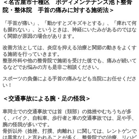
＜名古屋市千種区 ボディメンテナンス池下整骨
院・整体院 手首の痛みに対する施術法＞
「手首が痛い」、「動かすとズキズキとする」、「痺れて何
も握れない」、というときは、神経にいたみがあるのではな
く関節が原因の場合があります。
改善方法としては、炎症を抑える治療と関節の動きをよくす
る施術を行っていきます。
整形外科や他の整骨院で施術を受けた後でも、痛みが続いて
るなどでお悩みの方も是非ご相談ください。
スポーツの負傷による手首の痛みなども当院にお任せくださ
い！
＜交通事故による腕・足の怪我＞
車同士での交通事故では首（頚部）の捻挫やむちうちが多
く、バイク、自転車、歩行者と車の交通事故では、足や手、
腕の怪我が多いです。
骨折以外（捻挫、打撲、肉離れ）に関しては、レントゲンで
は異常なしと言われることが多く、整骨院での治療、リハビ