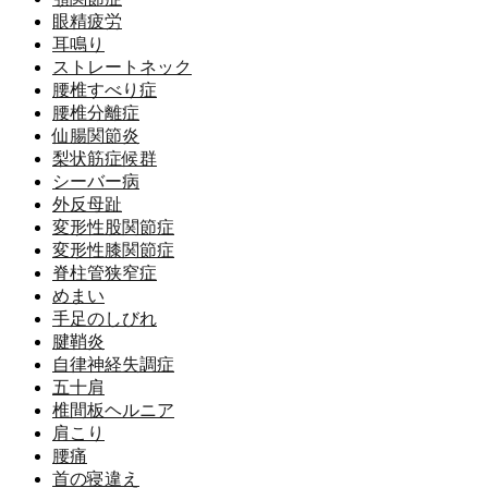
眼精疲労
耳鳴り
ストレートネック
腰椎すべり症
腰椎分離症
仙腸関節炎
梨状筋症候群
シーバー病
外反母趾
変形性股関節症
変形性膝関節症
脊柱管狭窄症
めまい
手足のしびれ
腱鞘炎
自律神経失調症
五十肩
椎間板ヘルニア
肩こり
腰痛
首の寝違え