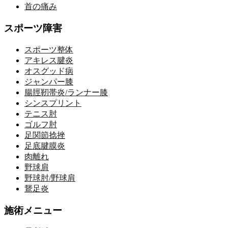
首の痛み
スポーツ障害
スポーツ整体
アキレス腱炎
オスグッド病
ジャンパー膝
腸脛靭帯炎/ランナー膝
シンスプリント
テニス肘
ゴルフ肘
足関節捻挫
足底腱膜炎
肉離れ
野球肩
野球肘/野球肩
鵞足炎
施術メニュー