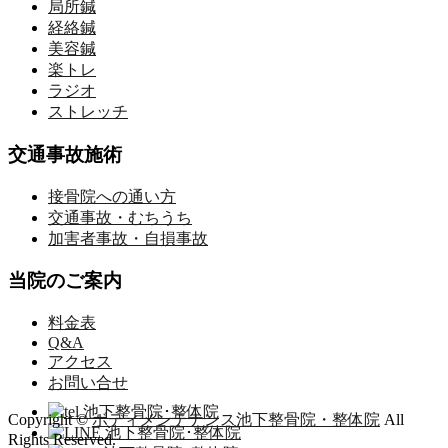
局所鍼
経絡鍼
美容鍼
楽トレ
ラジオ
ストレッチ
交通事故施術
接骨院への通い方
交通事故・むちうち
加害者事故・自損事故
当院のご案内
料金表
Q&A
アクセス
お問い合せ
Copyright ©
ボディメンテナンス池下整骨院・整体院
All
Rights Reserved.