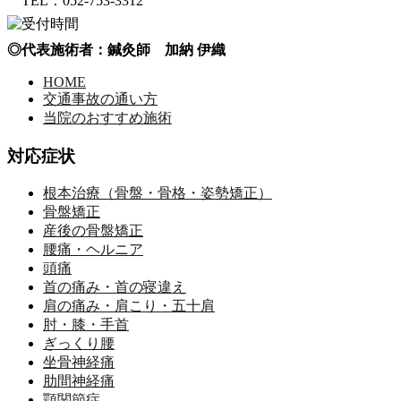
TEL：052-753-3312
◎代表施術者：鍼灸師 加納 伊織
HOME
交通事故の通い方
当院のおすすめ施術
対応症状
根本治療（骨盤・骨格・姿勢矯正）
骨盤矯正
産後の骨盤矯正
腰痛・ヘルニア
頭痛
首の痛み・首の寝違え
肩の痛み・肩こり・五十肩
肘・膝・手首
ぎっくり腰
坐骨神経痛
肋間神経痛
顎関節症