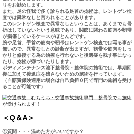
リをお勧めします。
また、足の怪我で多く診られる足首の捻挫は、レントゲン検
査では異常なしと言われることがあります。
このレントゲン検査で異常なしということは、あくまでも骨
折はしていないという意味であり、関節に関わる筋肉や靭帯
が損傷しているケースがほとんどです。
腕や足首、手首の筋肉や靭帯はレントゲン検査では写る事が
無いので、異常なしとの診断が出ますが、靭帯や筋肉をしっ
かりと修復する為の治療を行わないと後遺症を残す事になっ
たり、捻挫が癖づいたりします。
ボディメンテナンス池下整骨院・整体院の施術では、早期回
復に加えて後遺症を残さないための施術を行っています。
（自賠責保険適用の場合は自己負担０円で専門の施術を受け
ることが可能です）
＜Q＆A＞
①質問・・・温めた方がいいですか？