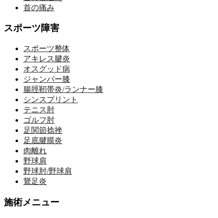
首の痛み
スポーツ障害
スポーツ整体
アキレス腱炎
オスグッド病
ジャンパー膝
腸脛靭帯炎/ランナー膝
シンスプリント
テニス肘
ゴルフ肘
足関節捻挫
足底腱膜炎
肉離れ
野球肩
野球肘/野球肩
鵞足炎
施術メニュー