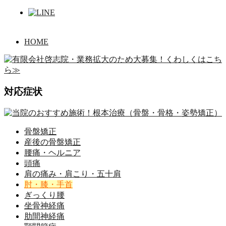
HOME
対応症状
骨盤矯正
産後の骨盤矯正
腰痛・ヘルニア
頭痛
肩の痛み・肩こり・五十肩
肘・膝・手首
ぎっくり腰
坐骨神経痛
肋間神経痛