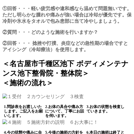
①回答・・・軽い疲労感や違和感なら温めて問題無いです。
ただし明らかな腫れや痛みが強い場合は冷却が優先です。保
冷剤や氷水をタオルで包み患部に当て冷やしましょう。
②質問・・・どのような施術を行いますか？
②回答・・・ 捻挫や打撲、炎症などの急性期の場合ですと
アイシング（冷却療法）を使用します。
＜名古屋市千種区池下 ボディメンテナ
ンス池下整骨院・整体院＞
＜施術の流れ＞
1.問診表をお渡しいた
2.お体の具合や痛み方
3.お体の状態を検査し
します。ご記入をお願
について、丁寧にお話
ていきます。
いします。
を伺います。
4.今の状態や痛みに合
5.今後の施術の方針を
6.本日の施術は終了と