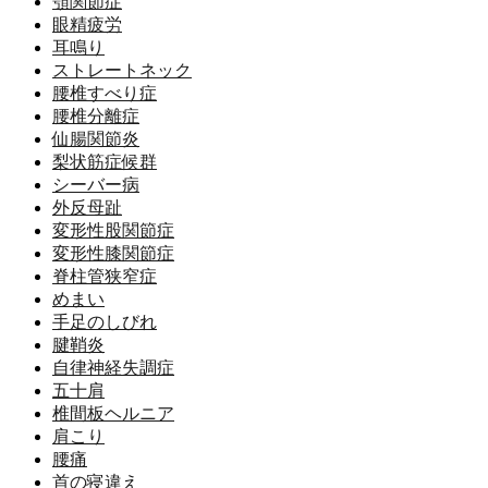
顎関節症
眼精疲労
耳鳴り
ストレートネック
腰椎すべり症
腰椎分離症
仙腸関節炎
梨状筋症候群
シーバー病
外反母趾
変形性股関節症
変形性膝関節症
脊柱管狭窄症
めまい
手足のしびれ
腱鞘炎
自律神経失調症
五十肩
椎間板ヘルニア
肩こり
腰痛
首の寝違え