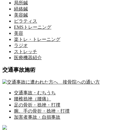
局所鍼
経絡鍼
美容鍼
ピラティス
EMSトレーニング
美容
楽トレ・トレーニング
ラジオ
ストレッチ
医療機器紹介
交通事故施術
交通事故・むちうち
腰椎捻挫（腰痛）
足の骨折・捻挫・打撲
腕、手の骨折・捻挫・打撲
加害者事故・自損事故