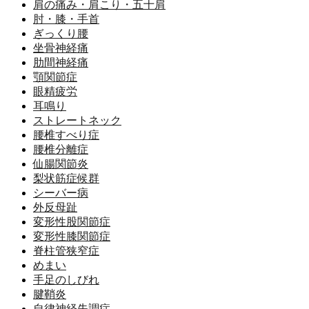
肩の痛み・肩こり・五十肩
肘・膝・手首
ぎっくり腰
坐骨神経痛
肋間神経痛
顎関節症
眼精疲労
耳鳴り
ストレートネック
腰椎すべり症
腰椎分離症
仙腸関節炎
梨状筋症候群
シーバー病
外反母趾
変形性股関節症
変形性膝関節症
脊柱管狭窄症
めまい
手足のしびれ
腱鞘炎
自律神経失調症