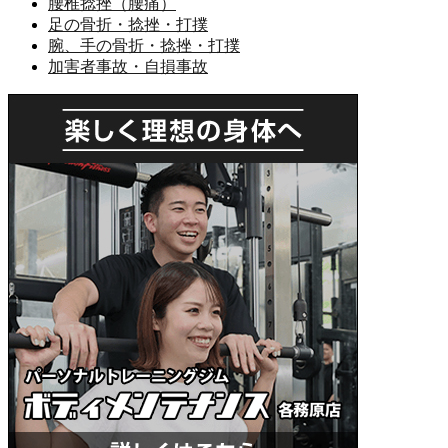
腰椎捻挫（腰痛）
足の骨折・捻挫・打撲
腕、手の骨折・捻挫・打撲
加害者事故・自損事故