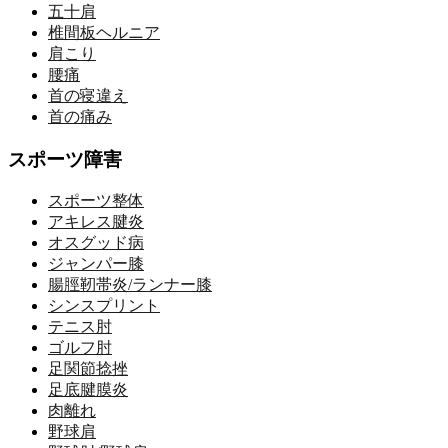
五十肩
椎間板ヘルニア
肩こり
腰痛
首の寝違え
首の痛み
スポーツ障害
スポーツ整体
アキレス腱炎
オスグッド病
ジャンパー膝
腸脛靭帯炎/ランナー膝
シンスプリント
テニス肘
ゴルフ肘
足関節捻挫
足底腱膜炎
肉離れ
野球肩