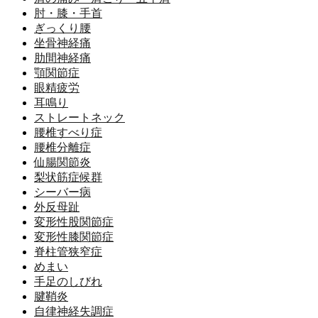
肘・膝・手首
ぎっくり腰
坐骨神経痛
肋間神経痛
顎関節症
眼精疲労
耳鳴り
ストレートネック
腰椎すべり症
腰椎分離症
仙腸関節炎
梨状筋症候群
シーバー病
外反母趾
変形性股関節症
変形性膝関節症
脊柱管狭窄症
めまい
手足のしびれ
腱鞘炎
自律神経失調症