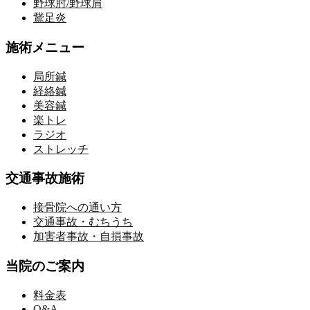
野球肘/野球肩
鵞足炎
施術メニュー
局所鍼
経絡鍼
美容鍼
楽トレ
ラジオ
ストレッチ
交通事故施術
接骨院への通い方
交通事故・むちうち
加害者事故・自損事故
当院のご案内
料金表
Q&A