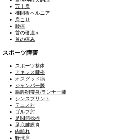
五十肩
椎間板ヘルニア
肩こり
腰痛
首の寝違え
首の痛み
スポーツ障害
スポーツ整体
アキレス腱炎
オスグッド病
ジャンパー膝
腸脛靭帯炎/ランナー膝
シンスプリント
テニス肘
ゴルフ肘
足関節捻挫
足底腱膜炎
肉離れ
野球肩