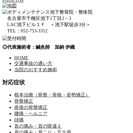
PAGETOP
名古屋市千種区池下1丁目2－3
LAC池下ビル１Ｆ ＜池下駅徒歩3分＞
TEL：052-753-3312
◎代表施術者：鍼灸師 加納 伊織
HOME
交通事故の通い方
当院のおすすめ施術
対応症状
根本治療（骨盤・骨格・姿勢矯正）
骨盤矯正
産後の骨盤矯正
腰痛・ヘルニア
頭痛
首の痛み・首の寝違え
肩の痛み・肩こり・五十肩