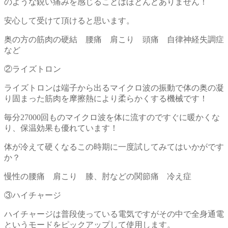
のような鋭い痛みを感じることはほとんどありません！
安心して受けて頂けると思います。
奥の方の筋肉の硬結 腰痛 肩こり 頭痛 自律神経失調症
など
②ライズトロン
ライズトロンは端子から出るマイクロ波の振動で体の奥の凝
り固まった筋肉を摩擦熱により柔らかくする機械です！
毎分27000回ものマイクロ波を体に流すのですぐに暖かくな
り、保温効果も優れています！
体が冷えて硬くなるこの時期に一度試してみてはいかがです
か？
慢性の腰痛 肩こり 膝、肘などの関節痛 冷え症
③ハイチャージ
ハイチャージは普段使っている電気ですがその中で全身通電
というモードをピックアップして使用します。