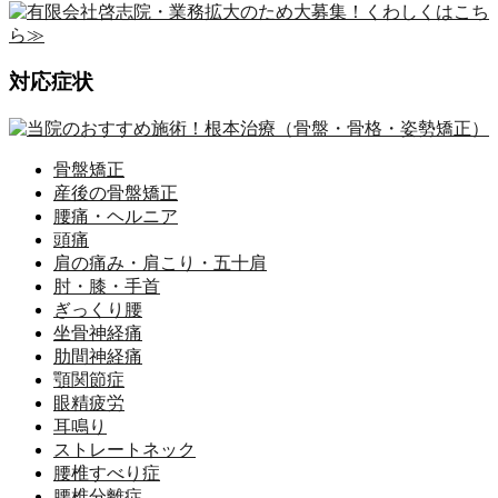
対応症状
骨盤矯正
産後の骨盤矯正
腰痛・ヘルニア
頭痛
肩の痛み・肩こり・五十肩
肘・膝・手首
ぎっくり腰
坐骨神経痛
肋間神経痛
顎関節症
眼精疲労
耳鳴り
ストレートネック
腰椎すべり症
腰椎分離症