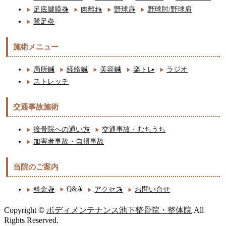
足底腱膜炎
肉離れ
野球肩
野球肘/野球肩
鵞足炎
施術メニュー
局所鍼
経絡鍼
美容鍼
楽トレ
ラジオ
ストレッチ
交通事故施術
接骨院への通い方
交通事故・むちうち
加害者事故・自損事故
当院のご案内
Q&A
料金表
アクセス
お問い合せ
Copyright ©
ボディメンテナンス池下整骨院・整体院
All
Rights Reserved.