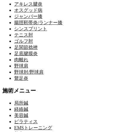
アキレス腱炎
オスグッド病
ジャンパー膝
腸脛靭帯炎/ランナー膝
シンスプリント
テニス肘
ゴルフ肘
足関節捻挫
足底腱膜炎
肉離れ
野球肩
野球肘/野球肩
鵞足炎
施術メニュー
局所鍼
経絡鍼
美容鍼
ピラティス
EMSトレーニング