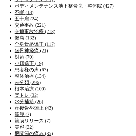
ボディメンテナンス池下整骨院・整体院 (427)
不眠 (13)
五十肩 (24)
交通事故 (221)
交通事故治療 (218)
健康 (132)
全身骨格矯正 (117)
坐骨神経痛 (21)
対策 (70)
小顔矯正 (19)
患者様の声 (63)
整体治療 (134)
未分類 (296)
根本治療 (100)
楽トレ (32)
水分補給 (26)
産後骨盤矯正 (43)
筋膜 (7)
筋膜リリース (7)
美容 (32)
股関節の痛み (35)