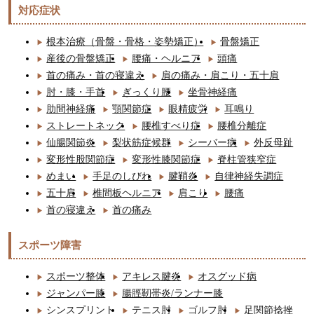
対応症状
根本治療（骨盤・骨格・姿勢矯正）
骨盤矯正
産後の骨盤矯正
腰痛・ヘルニア
頭痛
首の痛み・首の寝違え
肩の痛み・肩こり・五十肩
肘・膝・手首
ぎっくり腰
坐骨神経痛
肋間神経痛
顎関節症
眼精疲労
耳鳴り
ストレートネック
腰椎すべり症
腰椎分離症
仙腸関節炎
梨状筋症候群
シーバー病
外反母趾
変形性股関節症
変形性膝関節症
脊柱管狭窄症
めまい
手足のしびれ
腱鞘炎
自律神経失調症
五十肩
椎間板ヘルニア
肩こり
腰痛
首の寝違え
首の痛み
スポーツ障害
スポーツ整体
アキレス腱炎
オスグッド病
ジャンパー膝
腸脛靭帯炎/ランナー膝
シンスプリント
テニス肘
ゴルフ肘
足関節捻挫