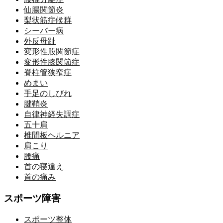
仙腸関節炎
梨状筋症候群
シーバー病
外反母趾
変形性股関節症
変形性膝関節症
脊柱管狭窄症
めまい
手足のしびれ
腱鞘炎
自律神経失調症
五十肩
椎間板ヘルニア
肩こり
腰痛
首の寝違え
首の痛み
スポーツ障害
スポーツ整体