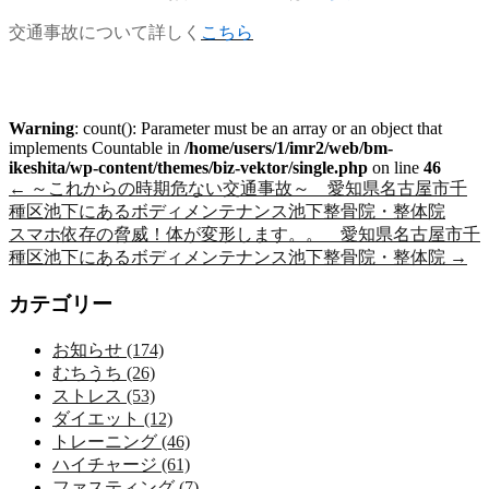
交通事故について詳しく
こちら
Warning
: count(): Parameter must be an array or an object that
implements Countable in
/home/users/1/imr2/web/bm-
ikeshita/wp-content/themes/biz-vektor/single.php
on line
46
←
～これからの時期危ない交通事故～ 愛知県名古屋市千
種区池下にあるボディメンテナンス池下整骨院・整体院
スマホ依存の脅威！体が変形します。。 愛知県名古屋市千
種区池下にあるボディメンテナンス池下整骨院・整体院
→
カテゴリー
お知らせ (174)
むちうち (26)
ストレス (53)
ダイエット (12)
トレーニング (46)
ハイチャージ (61)
ファスティング (7)