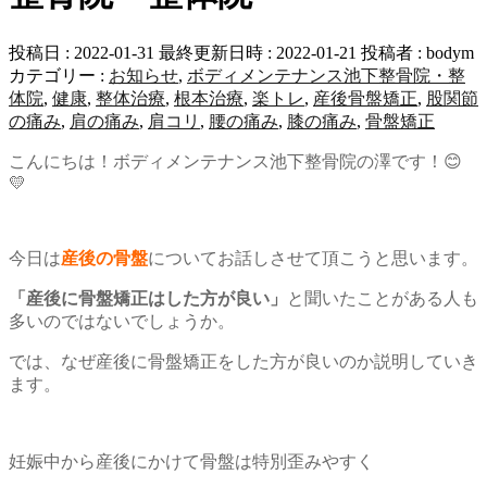
投稿日 : 2022-01-31
最終更新日時 : 2022-01-21
投稿者 :
bodym
カテゴリー :
お知らせ
,
ボディメンテナンス池下整骨院・整
体院
,
健康
,
整体治療
,
根本治療
,
楽トレ
,
産後骨盤矯正
,
股関節
の痛み
,
肩の痛み
,
肩コリ
,
腰の痛み
,
膝の痛み
,
骨盤矯正
こんにちは！ボディメンテナンス池下整骨院の澤です！😊
💛
今日は
産後の骨盤
についてお話しさせて頂こうと思います。
「産後に骨盤矯正はした方が良い」
と聞いたことがある人も
多いのではないでしょうか。
では、なぜ産後に骨盤矯正をした方が良いのか説明していき
ます。
妊娠中から産後にかけて骨盤は特別歪みやすく