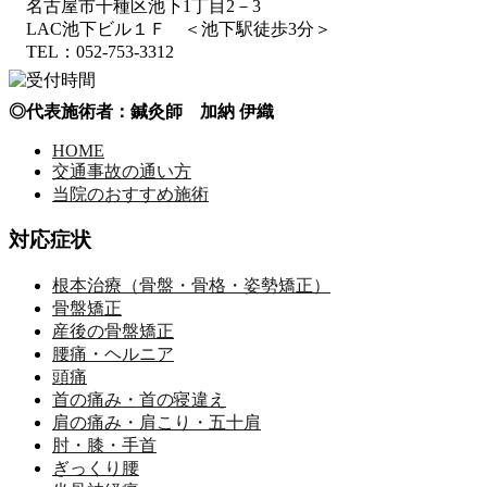
名古屋市千種区池下1丁目2－3
LAC池下ビル１Ｆ ＜池下駅徒歩3分＞
TEL：052-753-3312
◎代表施術者：鍼灸師 加納 伊織
HOME
交通事故の通い方
当院のおすすめ施術
対応症状
根本治療（骨盤・骨格・姿勢矯正）
骨盤矯正
産後の骨盤矯正
腰痛・ヘルニア
頭痛
首の痛み・首の寝違え
肩の痛み・肩こり・五十肩
肘・膝・手首
ぎっくり腰