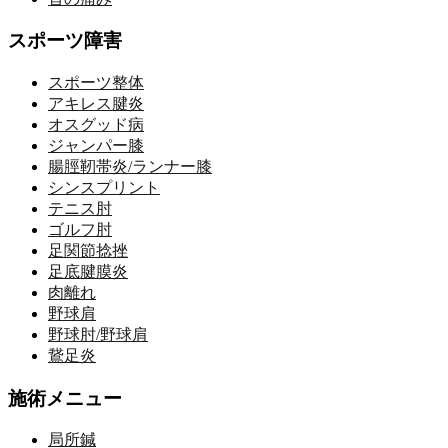
スポーツ障害
スポーツ整体
アキレス腱炎
オスグッド病
ジャンパー膝
腸脛靭帯炎/ランナー膝
シンスプリント
テニス肘
ゴルフ肘
足関節捻挫
足底腱膜炎
肉離れ
野球肩
野球肘/野球肩
鵞足炎
施術メニュー
局所鍼