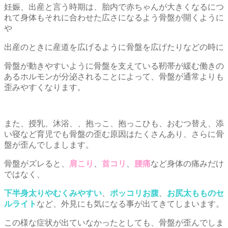
妊娠、出産と言う時期は、胎内で赤ちゃんが大きくなるにつ
れて身体もそれに合わせた広さになるよう骨盤が開くように
や
出産のときに産道を広げるように骨盤を広げたりなどの時に
骨盤が動きやすいように骨盤を支えている靭帯が緩む働きの
あるホルモンが分泌されることによって、骨盤が通常よりも
歪みやすくなります。
また、授乳、沐浴、、抱っこ、抱っこひも、おむつ替え、添
い寝など育児でも骨盤の歪む原因はたくさんあり、さらに骨
盤が歪んでしまします。
骨盤がズレると、
肩こり
、
首コリ
、
腰痛
など身体の痛みだけ
ではなく、
下半身太りやむくみやすい
、
ポッコリお腹
、
お尻太もものセ
ルライト
など、外見にも気になる事が出てきてしまいます。
この様な症状が出ていなかったとしても、骨盤が歪んでしま