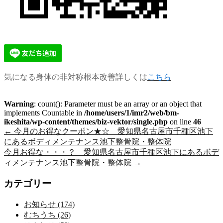
気になる身体の非対称根本改善詳しくは
こちら
Warning
: count(): Parameter must be an array or an object that
implements Countable in
/home/users/1/imr2/web/bm-
ikeshita/wp-content/themes/biz-vektor/single.php
on line
46
←
今月のお得なクーポン★☆ 愛知県名古屋市千種区池下
にあるボディメンテナンス池下整骨院・整体院
今月お得な・・・？ 愛知県名古屋市千種区池下にあるボデ
ィメンテナンス池下整骨院・整体院
→
カテゴリー
お知らせ (174)
むちうち (26)