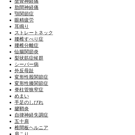
坐骨神経痛
肋間神経痛
顎関節症
眼精疲労
耳鳴り
ストレートネック
腰椎すべり症
腰椎分離症
仙腸関節炎
梨状筋症候群
シーバー病
外反母趾
変形性股関節症
変形性膝関節症
脊柱管狭窄症
めまい
手足のしびれ
腱鞘炎
自律神経失調症
五十肩
椎間板ヘルニア
肩こり