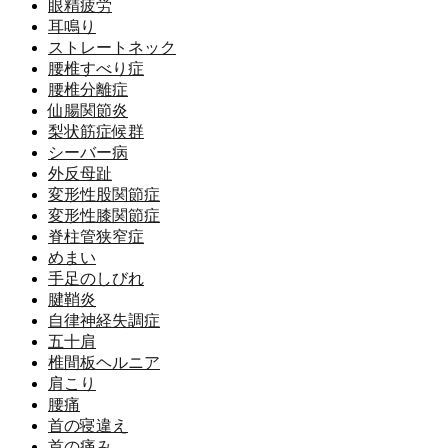
眼精疲労
耳鳴り
ストレートネック
腰椎すべり症
腰椎分離症
仙腸関節炎
梨状筋症候群
シーバー病
外反母趾
変形性股関節症
変形性膝関節症
脊柱管狭窄症
めまい
手足のしびれ
腱鞘炎
自律神経失調症
五十肩
椎間板ヘルニア
肩こり
腰痛
首の寝違え
首の痛み