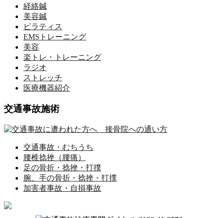
経絡鍼
美容鍼
ピラティス
EMSトレーニング
美容
楽トレ・トレーニング
ラジオ
ストレッチ
医療機器紹介
交通事故施術
交通事故・むちうち
腰椎捻挫（腰痛）
足の骨折・捻挫・打撲
腕、手の骨折・捻挫・打撲
加害者事故・自損事故