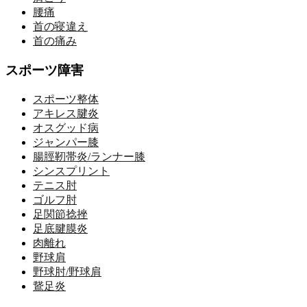
腰痛
首の寝違え
首の痛み
スポーツ障害
スポーツ整体
アキレス腱炎
オスグッド病
ジャンパー膝
腸脛靭帯炎/ランナー膝
シンスプリント
テニス肘
ゴルフ肘
足関節捻挫
足底腱膜炎
肉離れ
野球肩
野球肘/野球肩
鵞足炎