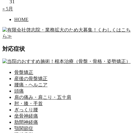
31
« 5月
HOME
対応症状
骨盤矯正
産後の骨盤矯正
腰痛・ヘルニア
頭痛
肩の痛み・肩こり・五十肩
肘・膝・手首
ぎっくり腰
坐骨神経痛
肋間神経痛
顎関節症