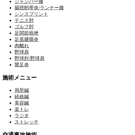
ジャンパー膝
腸脛靭帯炎/ランナー膝
シンスプリント
テニス肘
ゴルフ肘
足関節捻挫
足底腱膜炎
肉離れ
野球肩
野球肘/野球肩
鵞足炎
施術メニュー
局所鍼
経絡鍼
美容鍼
楽トレ
ラジオ
ストレッチ
交通事故施術