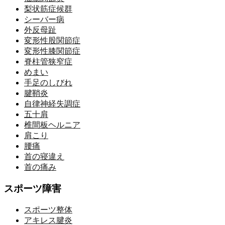
梨状筋症候群
シーバー病
外反母趾
変形性股関節症
変形性膝関節症
脊柱管狭窄症
めまい
手足のしびれ
腱鞘炎
自律神経失調症
五十肩
椎間板ヘルニア
肩こり
腰痛
首の寝違え
首の痛み
スポーツ障害
スポーツ整体
アキレス腱炎