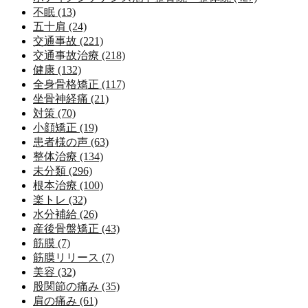
不眠 (13)
五十肩 (24)
交通事故 (221)
交通事故治療 (218)
健康 (132)
全身骨格矯正 (117)
坐骨神経痛 (21)
対策 (70)
小顔矯正 (19)
患者様の声 (63)
整体治療 (134)
未分類 (296)
根本治療 (100)
楽トレ (32)
水分補給 (26)
産後骨盤矯正 (43)
筋膜 (7)
筋膜リリース (7)
美容 (32)
股関節の痛み (35)
肩の痛み (61)