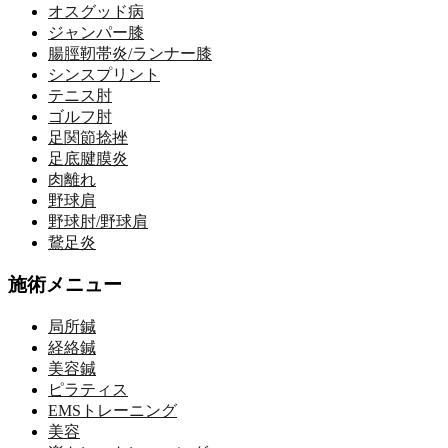
オスグッド病
ジャンパー膝
腸脛靭帯炎/ランナー膝
シンスプリント
テニス肘
ゴルフ肘
足関節捻挫
足底腱膜炎
肉離れ
野球肩
野球肘/野球肩
鵞足炎
施術メニュー
局所鍼
経絡鍼
美容鍼
ピラティス
EMSトレーニング
美容