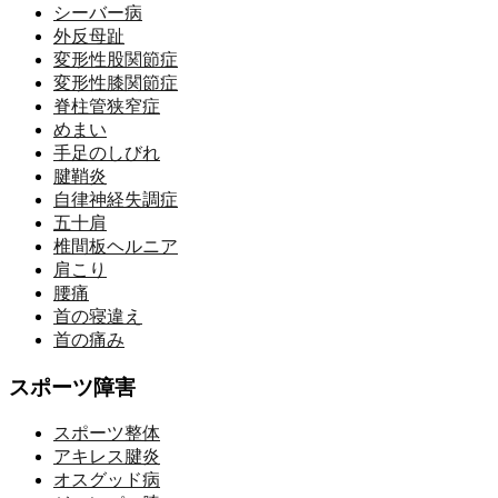
シーバー病
外反母趾
変形性股関節症
変形性膝関節症
脊柱管狭窄症
めまい
手足のしびれ
腱鞘炎
自律神経失調症
五十肩
椎間板ヘルニア
肩こり
腰痛
首の寝違え
首の痛み
スポーツ障害
スポーツ整体
アキレス腱炎
オスグッド病