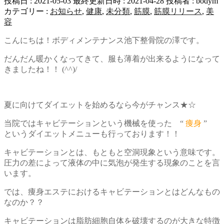
投稿日 : 2021-05-03
最終更新日時 : 2021-04-28
投稿者 :
bodym
カテゴリー :
お知らせ
,
健康
,
未分類
,
筋膜
,
筋膜リリース
,
美
容
こんにちは！ボディメンテナンス池下整骨院の澤です。
だんだん暖かくなってきて、服も薄着が出来るようになって
きましたね！！ (^^)/
夏に向けてダイエットを始めるなら今がチャンス★☆
当院ではキャビテーションという機械を使った “
痩身
”
というダイエットメニューも行っております！！
キャビテーションとは、もともと空洞現象という意味です。
圧力の差によって液体の中に気泡が発生する現象のことを言
います。
では、痩身エステにおけるキャビテーションとはどんなもの
なのか？？
キャビテーションは脂肪細胞自体を破壊するのが大きな特徴