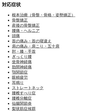
対応症状
根本治療（骨盤・骨格・姿勢矯正）
骨盤矯正
産後の骨盤矯正
腰痛・ヘルニア
頭痛
首の痛み・首の寝違え
肩の痛み・肩こり・五十肩
肘・膝・手首
ぎっくり腰
坐骨神経痛
肋間神経痛
顎関節症
眼精疲労
耳鳴り
ストレートネック
腰椎すべり症
腰椎分離症
仙腸関節炎
梨状筋症候群