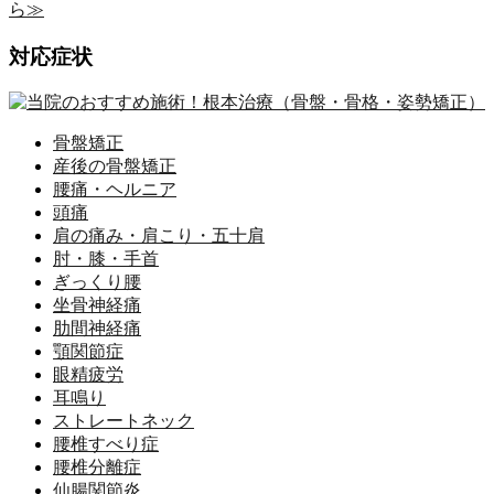
対応症状
骨盤矯正
産後の骨盤矯正
腰痛・ヘルニア
頭痛
肩の痛み・肩こり・五十肩
肘・膝・手首
ぎっくり腰
坐骨神経痛
肋間神経痛
顎関節症
眼精疲労
耳鳴り
ストレートネック
腰椎すべり症
腰椎分離症
仙腸関節炎