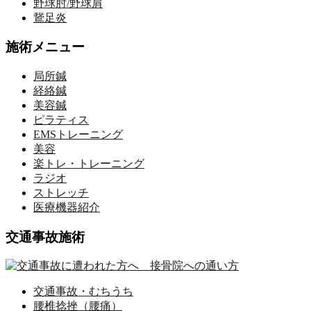
野球肘/野球肩
鵞足炎
施術メニュー
局所鍼
経絡鍼
美容鍼
ピラティス
EMSトレーニング
美容
楽トレ・トレーニング
ラジオ
ストレッチ
医療機器紹介
交通事故施術
交通事故・むちうち
腰椎捻挫（腰痛）