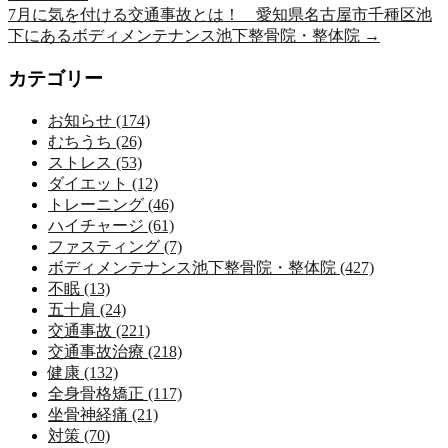
7月に気を付ける交通事故とは！ 愛知県名古屋市千種区池
下にあるボディメンテナンス池下整骨院・整体院
→
カテゴリー
お知らせ (174)
むちうち (26)
ストレス (53)
ダイエット (12)
トレーニング (46)
ハイチャージ (61)
ファスティング (7)
ボディメンテナンス池下整骨院・整体院 (427)
不眠 (13)
五十肩 (24)
交通事故 (221)
交通事故治療 (218)
健康 (132)
全身骨格矯正 (117)
坐骨神経痛 (21)
対策 (70)