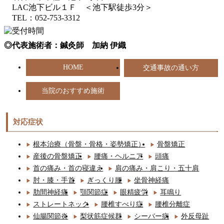
LAC池下ビル１Ｆ ＜池下駅徒歩3分＞
TEL：052-753-3312
◎代表施術者：鍼灸師 加納 伊織
HOME
交通事故の通い方
当院のおすすめ施術
対応症状
根本治療（骨盤・骨格・姿勢矯正）
骨盤矯正
産後の骨盤矯正
腰痛・ヘルニア
頭痛
首の痛み・首の寝違え
肩の痛み・肩こり・五十肩
肘・膝・手首
ぎっくり腰
坐骨神経痛
肋間神経痛
顎関節症
眼精疲労
耳鳴り
ストレートネック
腰椎すべり症
腰椎分離症
仙腸関節炎
梨状筋症候群
シーバー病
外反母趾