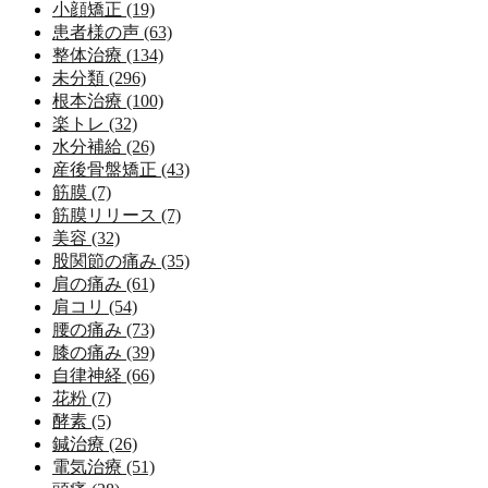
小顔矯正 (19)
患者様の声 (63)
整体治療 (134)
未分類 (296)
根本治療 (100)
楽トレ (32)
水分補給 (26)
産後骨盤矯正 (43)
筋膜 (7)
筋膜リリース (7)
美容 (32)
股関節の痛み (35)
肩の痛み (61)
肩コリ (54)
腰の痛み (73)
膝の痛み (39)
自律神経 (66)
花粉 (7)
酵素 (5)
鍼治療 (26)
電気治療 (51)