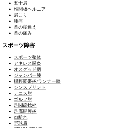
五十肩
椎間板ヘルニア
肩こり
腰痛
首の寝違え
首の痛み
スポーツ障害
スポーツ整体
アキレス腱炎
オスグッド病
ジャンパー膝
腸脛靭帯炎/ランナー膝
シンスプリント
テニス肘
ゴルフ肘
足関節捻挫
足底腱膜炎
肉離れ
野球肩