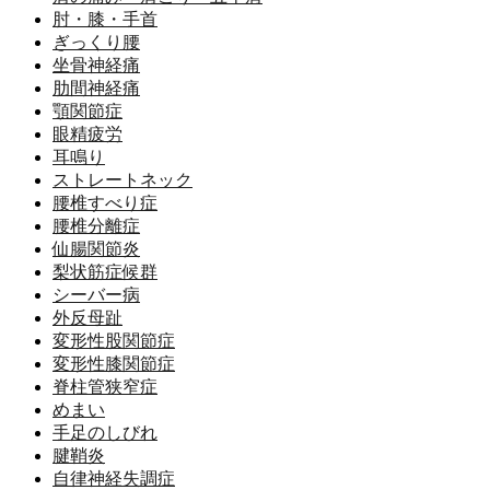
肘・膝・手首
ぎっくり腰
坐骨神経痛
肋間神経痛
顎関節症
眼精疲労
耳鳴り
ストレートネック
腰椎すべり症
腰椎分離症
仙腸関節炎
梨状筋症候群
シーバー病
外反母趾
変形性股関節症
変形性膝関節症
脊柱管狭窄症
めまい
手足のしびれ
腱鞘炎
自律神経失調症