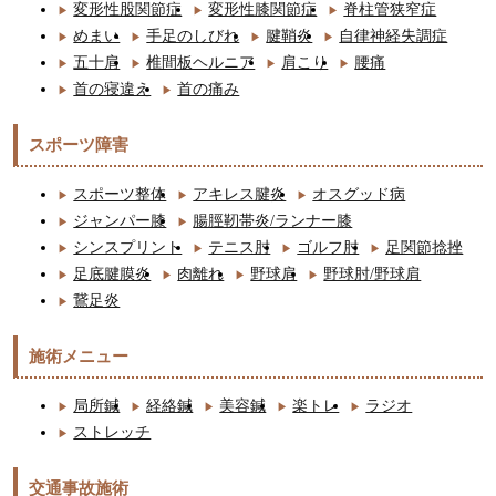
変形性股関節症
変形性膝関節症
脊柱管狭窄症
めまい
手足のしびれ
腱鞘炎
自律神経失調症
五十肩
椎間板ヘルニア
肩こり
腰痛
首の寝違え
首の痛み
スポーツ障害
スポーツ整体
アキレス腱炎
オスグッド病
ジャンパー膝
腸脛靭帯炎/ランナー膝
シンスプリント
テニス肘
ゴルフ肘
足関節捻挫
足底腱膜炎
肉離れ
野球肩
野球肘/野球肩
鵞足炎
施術メニュー
局所鍼
経絡鍼
美容鍼
楽トレ
ラジオ
ストレッチ
交通事故施術