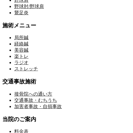
野球肩
野球肘/野球肩
鵞足炎
施術メニュー
局所鍼
経絡鍼
美容鍼
楽トレ
ラジオ
ストレッチ
交通事故施術
接骨院への通い方
交通事故・むちうち
加害者事故・自損事故
当院のご案内
料金表