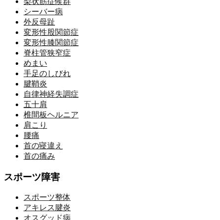
梨状筋症候群
シーバー病
外反母趾
変形性股関節症
変形性膝関節症
脊柱管狭窄症
めまい
手足のしびれ
腱鞘炎
自律神経失調症
五十肩
椎間板ヘルニア
肩こり
腰痛
首の寝違え
首の痛み
スポーツ障害
スポーツ整体
アキレス腱炎
オスグッド病