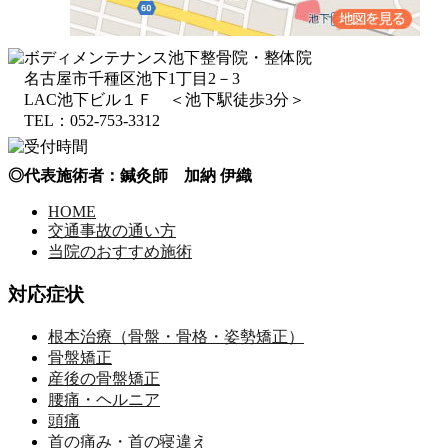
名古屋市千種区池下1丁目2－3
LAC池下ビル１Ｆ ＜池下駅徒歩3分＞
TEL：052-753-3312
◎代表施術者：鍼灸師 加納 伊織
HOME
交通事故の通い方
当院のおすすめ施術
対応症状
根本治療（骨盤・骨格・姿勢矯正）
骨盤矯正
産後の骨盤矯正
腰痛・ヘルニア
頭痛
首の痛み・首の寝違え