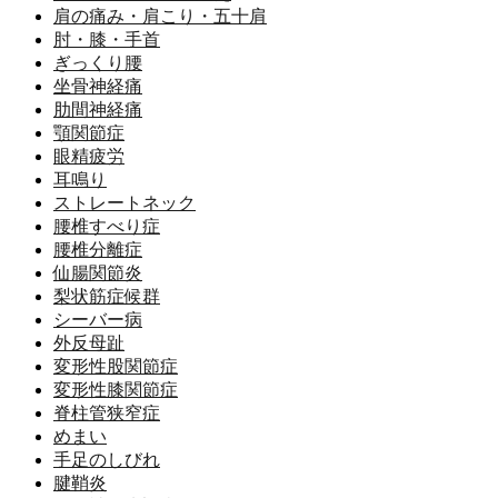
肩の痛み・肩こり・五十肩
肘・膝・手首
ぎっくり腰
坐骨神経痛
肋間神経痛
顎関節症
眼精疲労
耳鳴り
ストレートネック
腰椎すべり症
腰椎分離症
仙腸関節炎
梨状筋症候群
シーバー病
外反母趾
変形性股関節症
変形性膝関節症
脊柱管狭窄症
めまい
手足のしびれ
腱鞘炎