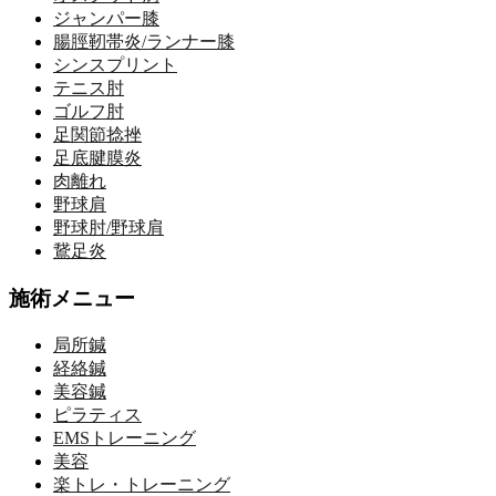
ジャンパー膝
腸脛靭帯炎/ランナー膝
シンスプリント
テニス肘
ゴルフ肘
足関節捻挫
足底腱膜炎
肉離れ
野球肩
野球肘/野球肩
鵞足炎
施術メニュー
局所鍼
経絡鍼
美容鍼
ピラティス
EMSトレーニング
美容
楽トレ・トレーニング