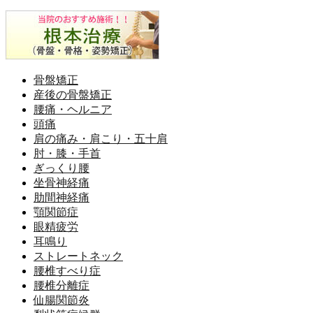
骨盤矯正
産後の骨盤矯正
腰痛・ヘルニア
頭痛
肩の痛み・肩こり・五十肩
肘・膝・手首
ぎっくり腰
坐骨神経痛
肋間神経痛
顎関節症
眼精疲労
耳鳴り
ストレートネック
腰椎すべり症
腰椎分離症
仙腸関節炎