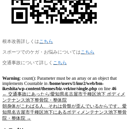
根本改善詳しくは
こちら
スポーツでのケガ・お悩みについては
こちら
交通事故について詳しく
こちら
Warning
: count(): Parameter must be an array or an object that
implements Countable in
/home/users/1/imr2/web/bm-
ikeshita/wp-content/themes/biz-vektor/single.php
on line
46
←
交通事故にあったら|愛知県名古屋市千種区池下 ボディメ
ンテナンス池下整骨院・整体院
朝身体がこわばる人、それは骨盤が歪んでいるからです。愛
知県名古屋市千種区池下にあるボディメンテナンス池下整骨
院・整体院
→