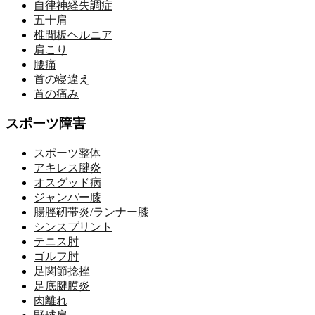
自律神経失調症
五十肩
椎間板ヘルニア
肩こり
腰痛
首の寝違え
首の痛み
スポーツ障害
スポーツ整体
アキレス腱炎
オスグッド病
ジャンパー膝
腸脛靭帯炎/ランナー膝
シンスプリント
テニス肘
ゴルフ肘
足関節捻挫
足底腱膜炎
肉離れ