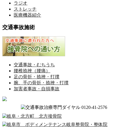
ラジオ
ストレッチ
医療機器紹介
交通事故施術
交通事故・むちうち
腰椎捻挫（腰痛）
足の骨折・捻挫・打撲
腕、手の骨折・捻挫・打撲
加害者事故・自損事故