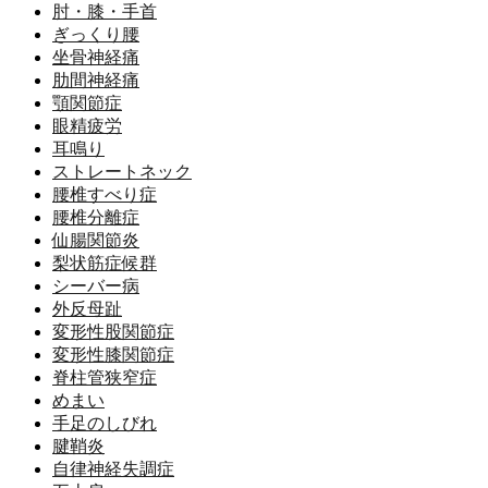
肘・膝・手首
ぎっくり腰
坐骨神経痛
肋間神経痛
顎関節症
眼精疲労
耳鳴り
ストレートネック
腰椎すべり症
腰椎分離症
仙腸関節炎
梨状筋症候群
シーバー病
外反母趾
変形性股関節症
変形性膝関節症
脊柱管狭窄症
めまい
手足のしびれ
腱鞘炎
自律神経失調症