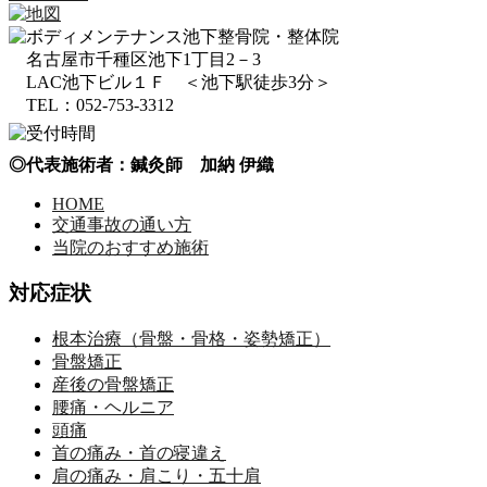
名古屋市千種区池下1丁目2－3
LAC池下ビル１Ｆ ＜池下駅徒歩3分＞
TEL：052-753-3312
◎代表施術者：鍼灸師 加納 伊織
HOME
交通事故の通い方
当院のおすすめ施術
対応症状
根本治療（骨盤・骨格・姿勢矯正）
骨盤矯正
産後の骨盤矯正
腰痛・ヘルニア
頭痛
首の痛み・首の寝違え
肩の痛み・肩こり・五十肩