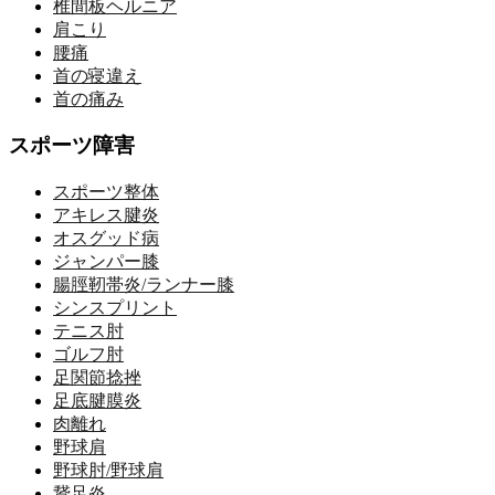
椎間板ヘルニア
肩こり
腰痛
首の寝違え
首の痛み
スポーツ障害
スポーツ整体
アキレス腱炎
オスグッド病
ジャンパー膝
腸脛靭帯炎/ランナー膝
シンスプリント
テニス肘
ゴルフ肘
足関節捻挫
足底腱膜炎
肉離れ
野球肩
野球肘/野球肩
鵞足炎