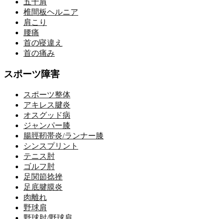
五十肩
椎間板ヘルニア
肩こり
腰痛
首の寝違え
首の痛み
スポーツ障害
スポーツ整体
アキレス腱炎
オスグッド病
ジャンパー膝
腸脛靭帯炎/ランナー膝
シンスプリント
テニス肘
ゴルフ肘
足関節捻挫
足底腱膜炎
肉離れ
野球肩
野球肘/野球肩