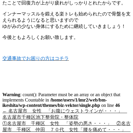
たことで回復力が上がり疲れがしっかりとれたからです。
インナーマッスルを鍛える楽トレも始められたので骨盤を支
えられるようになると思いますので
ゆがみの少ない身体にするために継続していきましょう！
今後ともよろしくお願い致します。
交通事故でお困りの方はコチラ
Warning
: count(): Parameter must be an array or an object that
implements Countable in
/home/users/1/imr2/web/bm-
ikeshita/wp-content/themes/biz-vektor/single.php
on line
46
←
名古屋市 女性 「お腹にウェストラインが・・・」
名古屋市千種区池下整骨院・整体院
①名古屋市 千種区 女性 「姿勢の悪さ・・・」 ②名古
屋市 千種区 仲田 ７０代 女性「腰を痛めて・・・」