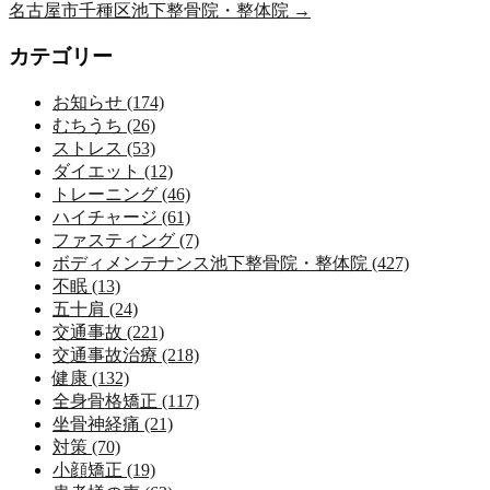
名古屋市千種区池下整骨院・整体院
→
カテゴリー
お知らせ (174)
むちうち (26)
ストレス (53)
ダイエット (12)
トレーニング (46)
ハイチャージ (61)
ファスティング (7)
ボディメンテナンス池下整骨院・整体院 (427)
不眠 (13)
五十肩 (24)
交通事故 (221)
交通事故治療 (218)
健康 (132)
全身骨格矯正 (117)
坐骨神経痛 (21)
対策 (70)
小顔矯正 (19)