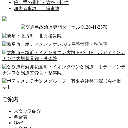
腕、手の骨折・捻挫・打撲
加害者事故・自損事故
ご案内
スタッフ紹介
料金表
Q&A