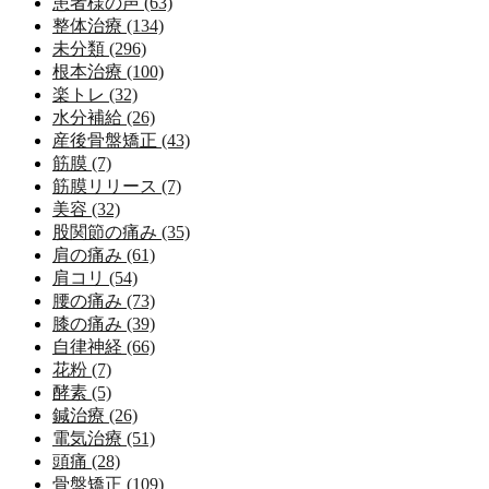
患者様の声 (63)
整体治療 (134)
未分類 (296)
根本治療 (100)
楽トレ (32)
水分補給 (26)
産後骨盤矯正 (43)
筋膜 (7)
筋膜リリース (7)
美容 (32)
股関節の痛み (35)
肩の痛み (61)
肩コリ (54)
腰の痛み (73)
膝の痛み (39)
自律神経 (66)
花粉 (7)
酵素 (5)
鍼治療 (26)
電気治療 (51)
頭痛 (28)
骨盤矯正 (109)