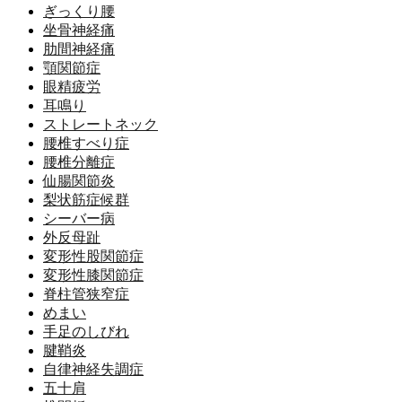
ぎっくり腰
坐骨神経痛
肋間神経痛
顎関節症
眼精疲労
耳鳴り
ストレートネック
腰椎すべり症
腰椎分離症
仙腸関節炎
梨状筋症候群
シーバー病
外反母趾
変形性股関節症
変形性膝関節症
脊柱管狭窄症
めまい
手足のしびれ
腱鞘炎
自律神経失調症
五十肩