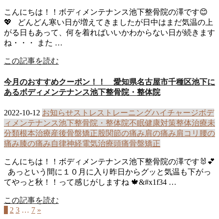
こんにちは！！ボディメンテナンス池下整骨院の澤です😊
💖 どんどん寒い日が増えてきましたが日中はまだ気温の上
がる日もあって、何を着ればいいかわからない日が続きます
ね・・・ また …
この記事を読む
今月のおすすめクーポン！！ 愛知県名古屋市千種区池下に
あるボディメンテナンス池下整骨院・整体院
2022-10-12
お知らせ
ストレス
トレーニング
ハイチャージ
ボデ
ィメンテナンス池下整骨院・整体院
不眠
健康
対策
整体治療
未
分類
根本治療
産後骨盤矯正
股関節の痛み
肩の痛み
肩コリ
腰の
痛み
膝の痛み
自律神経
電気治療
頭痛
骨盤矯正
こんにちは！！ボディメンテナンス池下整骨院の澤です🐰💕
あっという間に１０月に入り昨日からグッと気温も下がっ
てやっと秋！！って感じがしますね 🍁&#x1f34 …
この記事を読む
1
2
3
…
7
»