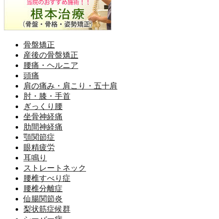
骨盤矯正
産後の骨盤矯正
腰痛・ヘルニア
頭痛
肩の痛み・肩こり・五十肩
肘・膝・手首
ぎっくり腰
坐骨神経痛
肋間神経痛
顎関節症
眼精疲労
耳鳴り
ストレートネック
腰椎すべり症
腰椎分離症
仙腸関節炎
梨状筋症候群