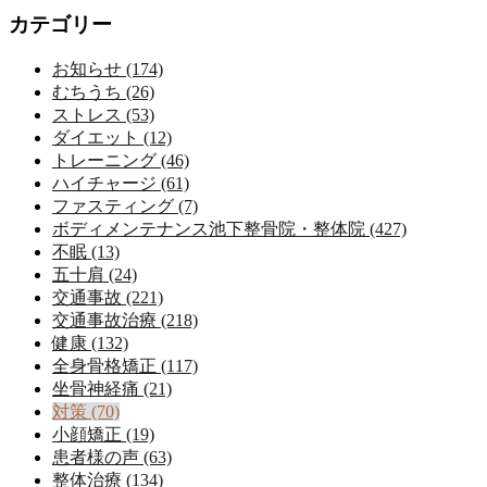
カテゴリー
お知らせ (174)
むちうち (26)
ストレス (53)
ダイエット (12)
トレーニング (46)
ハイチャージ (61)
ファスティング (7)
ボディメンテナンス池下整骨院・整体院 (427)
不眠 (13)
五十肩 (24)
交通事故 (221)
交通事故治療 (218)
健康 (132)
全身骨格矯正 (117)
坐骨神経痛 (21)
対策 (70)
小顔矯正 (19)
患者様の声 (63)
整体治療 (134)