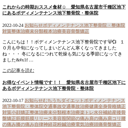
これからの時期おススメ食材☺ 愛知県名古屋市千種区池下
にあるボディメンテナンス池下整骨院・整体院
2022-10-24
お知らせ
ボディメンテナンス池下整骨院・整体院
対策
整体治療
未分類
根本治療
美容
骨盤矯正
こんにちは！！ボディメンテナンス池下整骨院です🐻💞 １
０月も中旬になってしまいどんどん寒くなってきました
ね・・・ 冬になるにつれて乾燥も気になる季節になってき
ました&#x1f …
この記事を読む
お得なイベント情報です！！ 愛知県名古屋市千種区池下に
あるボディメンテナンス池下整骨院・整体院
2022-10-17
お知らせ
むちうち
ダイエット
ボディメンテナンス
池下整骨院・整体院
交通事故
交通事故治療
健康
全身骨格矯正
対策
小顔矯正
整体治療
未分類
根本治療
楽トレ
水分補給
産後骨
盤矯正
筋膜
筋膜リリース
美容
股関節の痛み
肩の痛み
肩コリ
腰
の痛み
膝の痛み
自律神経
花粉
鍼治療
電気治療
頭痛
骨盤矯正