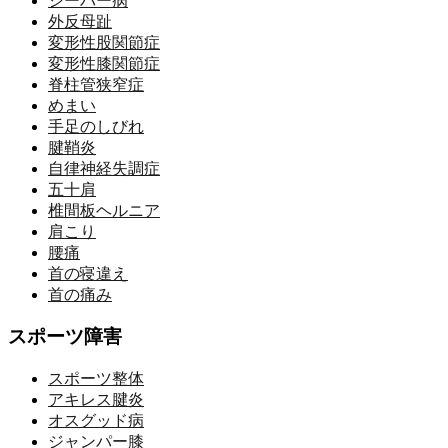
シーバー病
外反母趾
変形性股関節症
変形性膝関節症
脊柱管狭窄症
めまい
手足のしびれ
腱鞘炎
自律神経失調症
五十肩
椎間板ヘルニア
肩こり
腰痛
首の寝違え
首の痛み
スポーツ障害
スポーツ整体
アキレス腱炎
オスグッド病
ジャンパー膝