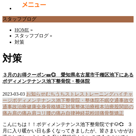
スタッフブログ
HOME
»
スタッフブログ
»
対策
対策
３月のお得クーポン🎫💞 愛知県名古屋市千種区池下にある
ボディメンテナンス池下整骨院・整体院
2023-03-03
お知らせ
むちうち
ストレス
トレーニング
ハイチャ
ージ
ボディメンテナンス池下整骨院・整体院
不眠
交通事故
交
通事故治療
健康
全身骨格矯正
対策
整体治療
根本治療
股関節の
痛み
肩の痛み
肩コリ
腰の痛み
自律神経
花粉
頭痛
骨盤矯正
こんにちは！！ボディメンテナンス池下整骨院です🐶💞 ３
月に入り暖かい日も多くなってきましたが、皆さまいかがお