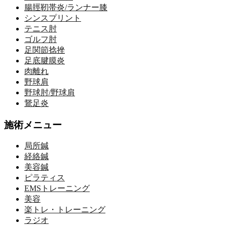
腸脛靭帯炎/ランナー膝
シンスプリント
テニス肘
ゴルフ肘
足関節捻挫
足底腱膜炎
肉離れ
野球肩
野球肘/野球肩
鵞足炎
施術メニュー
局所鍼
経絡鍼
美容鍼
ピラティス
EMSトレーニング
美容
楽トレ・トレーニング
ラジオ