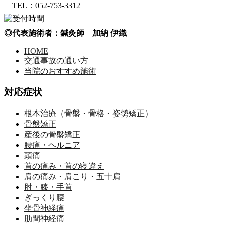
TEL：052-753-3312
◎代表施術者：鍼灸師 加納 伊織
HOME
交通事故の通い方
当院のおすすめ施術
対応症状
根本治療（骨盤・骨格・姿勢矯正）
骨盤矯正
産後の骨盤矯正
腰痛・ヘルニア
頭痛
首の痛み・首の寝違え
肩の痛み・肩こり・五十肩
肘・膝・手首
ぎっくり腰
坐骨神経痛
肋間神経痛