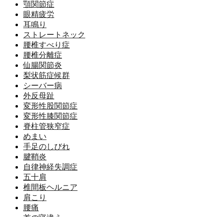
顎関節症
眼精疲労
耳鳴り
ストレートネック
腰椎すべり症
腰椎分離症
仙腸関節炎
梨状筋症候群
シーバー病
外反母趾
変形性股関節症
変形性膝関節症
脊柱管狭窄症
めまい
手足のしびれ
腱鞘炎
自律神経失調症
五十肩
椎間板ヘルニア
肩こり
腰痛