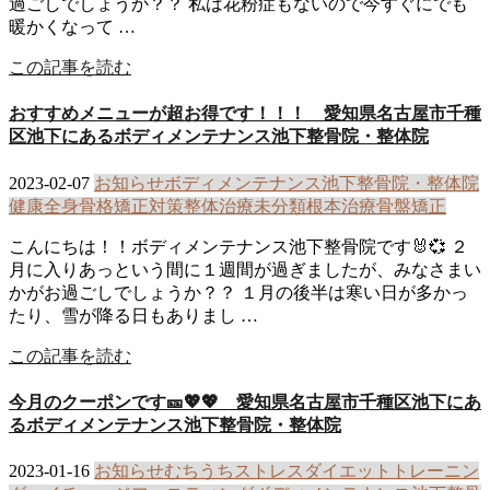
過ごしでしょうか？？ 私は花粉症もないので今すぐにでも
暖かくなって …
この記事を読む
おすすめメニューが超お得です！！！ 愛知県名古屋市千種
区池下にあるボディメンテナンス池下整骨院・整体院
2023-02-07
お知らせ
ボディメンテナンス池下整骨院・整体院
健康
全身骨格矯正
対策
整体治療
未分類
根本治療
骨盤矯正
こんにちは！！ボディメンテナンス池下整骨院です🐰💞 ２
月に入りあっという間に１週間が過ぎましたが、みなさまい
かがお過ごしでしょうか？？ １月の後半は寒い日が多かっ
たり、雪が降る日もありまし …
この記事を読む
今月のクーポンです🎫💖💖 愛知県名古屋市千種区池下にあ
るボディメンテナンス池下整骨院・整体院
2023-01-16
お知らせ
むちうち
ストレス
ダイエット
トレーニン