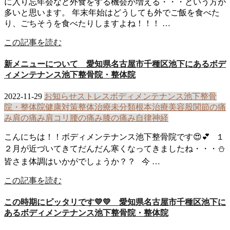
に入り忘年会など外食をする機会が増える・・・という方が
多いと思います。 年末年始はどうしても外でご飯を食べた
り、ごちそうを食べたりしますよね！！！ …
この記事を読む
新メニューについて 愛知県名古屋市千種区池下にあるボデ
ィメンテナンス池下整骨院・整体院
2022-11-29
お知らせ
ストレス
ボディメンテナンス池下整骨
院・整体院
健康
対策
整体治療
未分類
根本治療
美容
股関節の痛
み
肩の痛み
肩コリ
腰の痛み
膝の痛み
自律神経
こんにちは！！ボディメンテナンス池下整骨院です😍💕 １
２月が近づいてきてだんだん寒くなってきましたね・・・⛄
皆さま体調はいかがでしょうか？？ 今 …
この記事を読む
この時期にピッタリです💛💛 愛知県名古屋市千種区池下に
あるボディメンテナンス池下整骨院・整体院