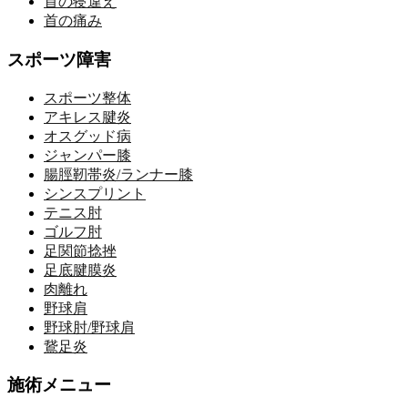
首の寝違え
首の痛み
スポーツ障害
スポーツ整体
アキレス腱炎
オスグッド病
ジャンパー膝
腸脛靭帯炎/ランナー膝
シンスプリント
テニス肘
ゴルフ肘
足関節捻挫
足底腱膜炎
肉離れ
野球肩
野球肘/野球肩
鵞足炎
施術メニュー