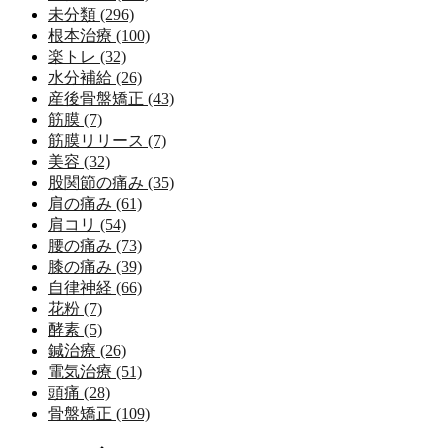
未分類 (296)
根本治療 (100)
楽トレ (32)
水分補給 (26)
産後骨盤矯正 (43)
筋膜 (7)
筋膜リリース (7)
美容 (32)
股関節の痛み (35)
肩の痛み (61)
肩コリ (54)
腰の痛み (73)
膝の痛み (39)
自律神経 (66)
花粉 (7)
酵素 (5)
鍼治療 (26)
電気治療 (51)
頭痛 (28)
骨盤矯正 (109)