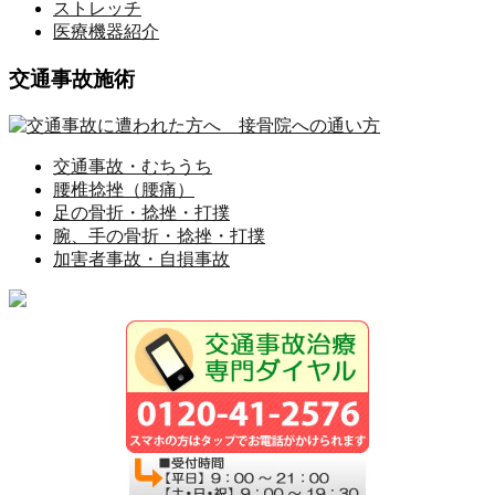
ストレッチ
医療機器紹介
交通事故施術
交通事故・むちうち
腰椎捻挫（腰痛）
足の骨折・捻挫・打撲
腕、手の骨折・捻挫・打撲
加害者事故・自損事故