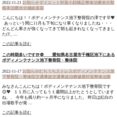
2022-11-21
お知らせ
ダイエット
対策
小顔矯正
整体治療
未分類
根本治療
水分補給
美容
こんにちは！！ボディメンテナンス池下整骨院の澤です🐰💖
あっという間に11月も下旬になり寒くなりましたね・・・
どんどん寒さが強くなってきて朝も起きれなくなってきまし
た(T_ …
この記事を読む
この時期多いです🍺🚫 愛知県名古屋市千種区池下にある
ボディメンテナンス池下整骨院・整体院
2022-11-17
お知らせ
むちうち
ストレス
ボディメンテナンス池
下整骨院・整体院
交通事故
交通事故治療
健康
対策
整体治療
みなさんこんにちは！ボディメンテナンス池下整骨院です
😊💖 １１月に入ってもう１週間以上がたとうとしています
ね、、 今年も残り約一ヶ月半になりました。 昨日は紅白の
出場歌手が発 …
この記事を読む