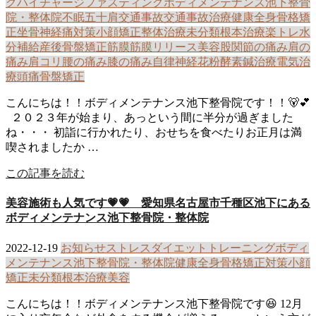
グ
ハイチャージ
ファスティング
ボディメンテナンス池下整骨
院・整体院
不眠
五十肩
交通事故
交通事故治療
健康
全身骨格矯
正
坐骨神経痛
対策
小顔矯正
整体治療
未分類
根本治療
楽トレ
水
分補給
産後骨盤矯正
筋膜
筋膜リリース
美容
股関節の痛み
肩の
痛み
肩コリ
腰の痛み
膝の痛み
自律神経
花粉
酵素
鍼治療
電気治
療
頭痛
骨盤矯正
こんにちは！！ボディメンテナンス池下整骨院です！！🐻💕
２０２３年が始まり、あっという間に半分が過ぎました
ね・・・ 初詣に行かれたり、おせちを食べたりお正月は満
喫されましたか …
この記事を読む
美容施術も人気です💗💗 愛知県名古屋市千種区池下にある
ボディメンテナンス池下整骨院・整体院
2022-12-19
お知らせ
ストレス
ダイエット
トレーニング
ボディ
メンテナンス池下整骨院・整体院
健康
全身骨格矯正
対策
小顔
矯正
未分類
根本治療
美容
こんにちは！！ボディメンテナンス池下整骨院です😆 12月