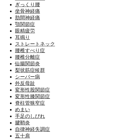
ぎっくり腰
坐骨神経痛
肋間神経痛
顎関節症
眼精疲労
耳鳴り
ストレートネック
腰椎すべり症
腰椎分離症
仙腸関節炎
梨状筋症候群
シーバー病
外反母趾
変形性股関節症
変形性膝関節症
脊柱管狭窄症
めまい
手足のしびれ
腱鞘炎
自律神経失調症
五十肩