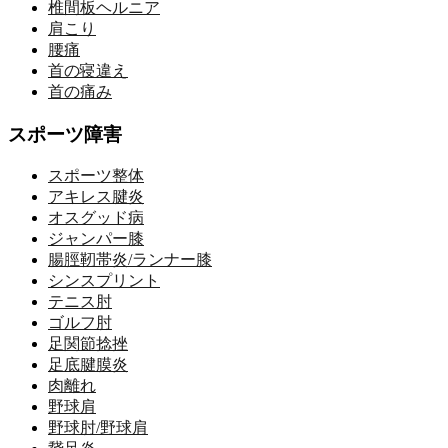
椎間板ヘルニア
肩こり
腰痛
首の寝違え
首の痛み
スポーツ障害
スポーツ整体
アキレス腱炎
オスグッド病
ジャンパー膝
腸脛靭帯炎/ランナー膝
シンスプリント
テニス肘
ゴルフ肘
足関節捻挫
足底腱膜炎
肉離れ
野球肩
野球肘/野球肩