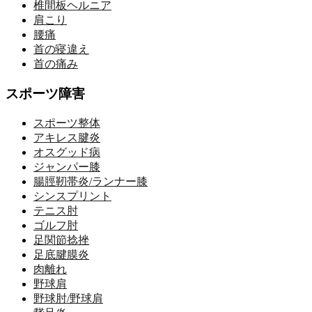
椎間板ヘルニア
肩こり
腰痛
首の寝違え
首の痛み
スポーツ障害
スポーツ整体
アキレス腱炎
オスグッド病
ジャンパー膝
腸脛靭帯炎/ランナー膝
シンスプリント
テニス肘
ゴルフ肘
足関節捻挫
足底腱膜炎
肉離れ
野球肩
野球肘/野球肩