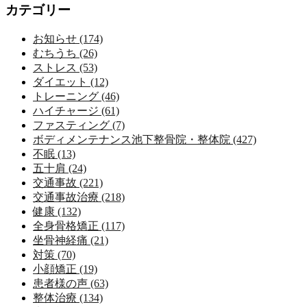
カテゴリー
お知らせ (174)
むちうち (26)
ストレス (53)
ダイエット (12)
トレーニング (46)
ハイチャージ (61)
ファスティング (7)
ボディメンテナンス池下整骨院・整体院 (427)
不眠 (13)
五十肩 (24)
交通事故 (221)
交通事故治療 (218)
健康 (132)
全身骨格矯正 (117)
坐骨神経痛 (21)
対策 (70)
小顔矯正 (19)
患者様の声 (63)
整体治療 (134)