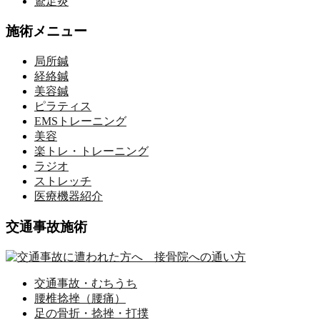
鵞足炎
施術メニュー
局所鍼
経絡鍼
美容鍼
ピラティス
EMSトレーニング
美容
楽トレ・トレーニング
ラジオ
ストレッチ
医療機器紹介
交通事故施術
交通事故・むちうち
腰椎捻挫（腰痛）
足の骨折・捻挫・打撲