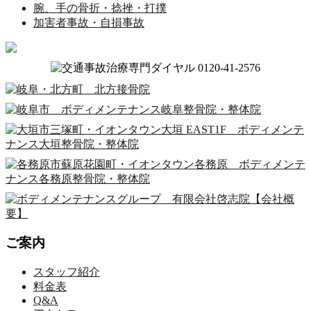
腕、手の骨折・捻挫・打撲
加害者事故・自損事故
ご案内
スタッフ紹介
料金表
Q&A