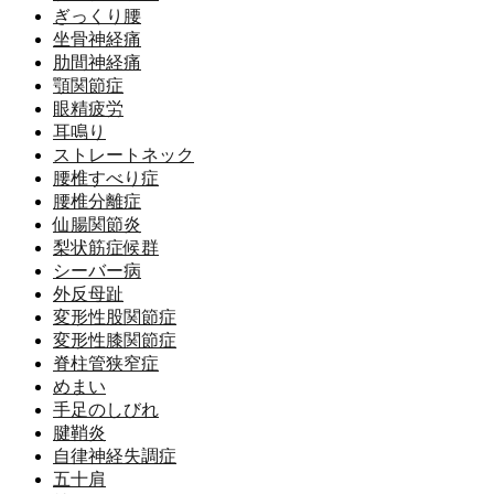
ぎっくり腰
坐骨神経痛
肋間神経痛
顎関節症
眼精疲労
耳鳴り
ストレートネック
腰椎すべり症
腰椎分離症
仙腸関節炎
梨状筋症候群
シーバー病
外反母趾
変形性股関節症
変形性膝関節症
脊柱管狭窄症
めまい
手足のしびれ
腱鞘炎
自律神経失調症
五十肩