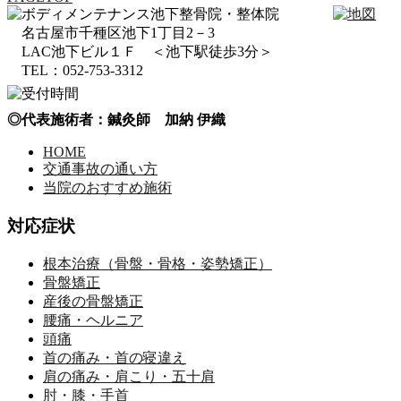
名古屋市千種区池下1丁目2－3
LAC池下ビル１Ｆ ＜池下駅徒歩3分＞
TEL：052-753-3312
◎代表施術者：鍼灸師 加納 伊織
HOME
交通事故の通い方
当院のおすすめ施術
対応症状
根本治療（骨盤・骨格・姿勢矯正）
骨盤矯正
産後の骨盤矯正
腰痛・ヘルニア
頭痛
首の痛み・首の寝違え
肩の痛み・肩こり・五十肩
肘・膝・手首