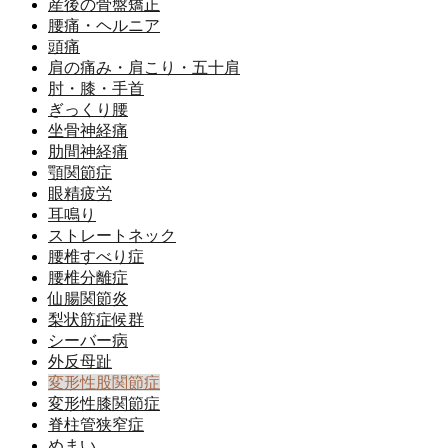
産後の骨盤矯正
腰痛・ヘルニア
頭痛
肩の痛み・肩こり・五十肩
肘・膝・手首
ぎっくり腰
坐骨神経痛
肋間神経痛
顎関節症
眼精疲労
耳鳴り
ストレートネック
腰椎すべり症
腰椎分離症
仙腸関節炎
梨状筋症候群
シーバー病
外反母趾
変形性股関節症
変形性膝関節症
脊柱管狭窄症
めまい