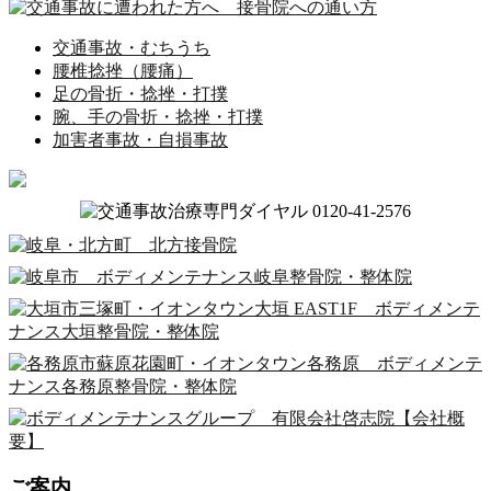
交通事故・むちうち
腰椎捻挫（腰痛）
足の骨折・捻挫・打撲
腕、手の骨折・捻挫・打撲
加害者事故・自損事故
ご案内