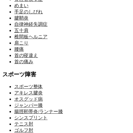
めまい
手足のしびれ
腱鞘炎
自律神経失調症
五十肩
椎間板ヘルニア
肩こり
腰痛
首の寝違え
首の痛み
スポーツ障害
スポーツ整体
アキレス腱炎
オスグッド病
ジャンパー膝
腸脛靭帯炎/ランナー膝
シンスプリント
テニス肘
ゴルフ肘