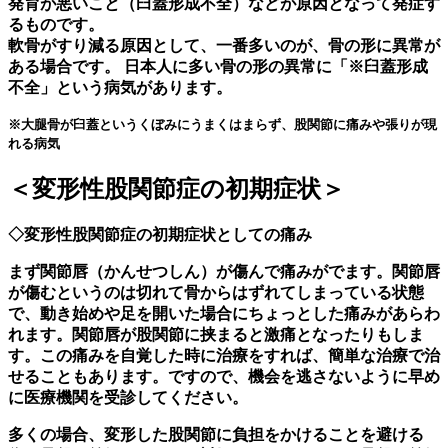
発育が悪いこと（臼蓋形成不全）などが原因となって発症す
るものです。
軟骨がすり減る原因として、一番多いのが、骨の形に異常が
ある場合です。 日本人に多い骨の形の異常に「※臼蓋形成
不全」という病気があります。
※大腿骨が臼蓋というくぼみにうまくはまらず、股関節に痛みや張りが現
れる病気
＜変形性股関節症の初期症状＞
◇変形性股関節症の初期症状としての痛み
まず関節唇（かんせつしん）が傷んで痛みがでます。関節唇
が傷むというのは切れて骨からはずれてしまっている状態
で、動き始めや足を開いた場合にちょっとした痛みがあらわ
れます。関節唇が股関節に挟まると激痛となったりもしま
す。この痛みを自覚した時に治療をすれば、簡単な治療で治
せることもあります。ですので、機会を逃さないように早め
に医療機関を受診してください。
多くの場合、変形した股関節に負担をかけることを避ける