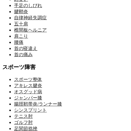
手足のしびれ
腱鞘炎
自律神経失調症
五十肩
椎間板ヘルニア
肩こり
腰痛
首の寝違え
首の痛み
スポーツ障害
スポーツ整体
アキレス腱炎
オスグッド病
ジャンパー膝
腸脛靭帯炎/ランナー膝
シンスプリント
テニス肘
ゴルフ肘
足関節捻挫