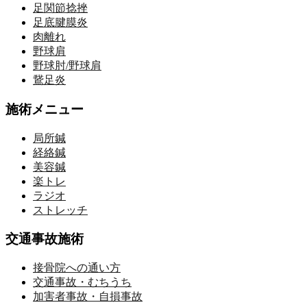
足関節捻挫
足底腱膜炎
肉離れ
野球肩
野球肘/野球肩
鵞足炎
施術メニュー
局所鍼
経絡鍼
美容鍼
楽トレ
ラジオ
ストレッチ
交通事故施術
接骨院への通い方
交通事故・むちうち
加害者事故・自損事故