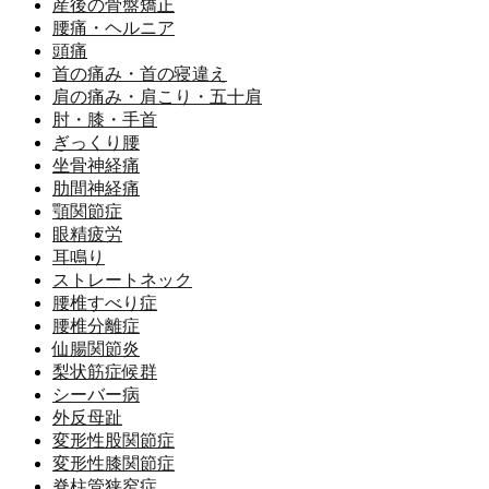
産後の骨盤矯正
腰痛・ヘルニア
頭痛
首の痛み・首の寝違え
肩の痛み・肩こり・五十肩
肘・膝・手首
ぎっくり腰
坐骨神経痛
肋間神経痛
顎関節症
眼精疲労
耳鳴り
ストレートネック
腰椎すべり症
腰椎分離症
仙腸関節炎
梨状筋症候群
シーバー病
外反母趾
変形性股関節症
変形性膝関節症
脊柱管狭窄症