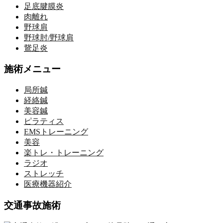
足底腱膜炎
肉離れ
野球肩
野球肘/野球肩
鵞足炎
施術メニュー
局所鍼
経絡鍼
美容鍼
ピラティス
EMSトレーニング
美容
楽トレ・トレーニング
ラジオ
ストレッチ
医療機器紹介
交通事故施術